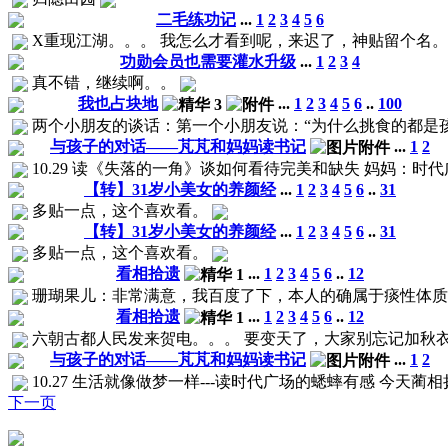
二毛练功记
...
1
2
3
4
5
6
X重现江湖。。。 我怎么才看到呢，来迟了，神贴留个名
功勋会员也需要灌水升级
...
1
2
3
4
真不错，继续啊。。
我也占块地
...
1
2
3
4
5
6
..
100
两个小朋友的谈话：第一个小朋友说：“为什么挑食的都是孩子
与孩子的对话——芃芃和妈妈读书记
...
1
2
10.29 读《失落的一角》谈如何看待完美和缺失 妈妈：时代
【转】31岁小美女的养颜经
...
1
2
3
4
5
6
..
31
多贴一点，这个喜欢看。
【转】31岁小美女的养颜经
...
1
2
3
4
5
6
..
31
多贴一点，这个喜欢看。
看相拾遗
...
1
2
3
4
5
6
..
12
珊瑚果儿：非常满意，我百度了下，本人的确属于痰性体质，下面
看相拾遗
...
1
2
3
4
5
6
..
12
六朝古都人民发来贺电。。。 要变天了，大家别忘记加秋
与孩子的对话——芃芃和妈妈读书记
...
1
2
10.27 生活就像做梦一样---读时代广场的蟋蟀有感 今天蔺
下一页