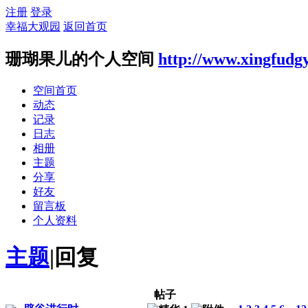
注册
登录
幸福大观园
返回首页
珊瑚果儿的个人空间
http://www.xingfudg
空间首页
动态
记录
日志
相册
主题
分享
好友
留言板
个人资料
主题
|
回复
帖子