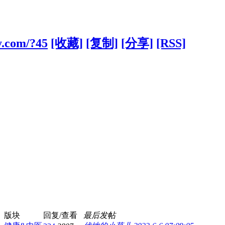
y.com/?45
[收藏]
[复制]
[分享]
[RSS]
版块
回复/查看
最后发帖