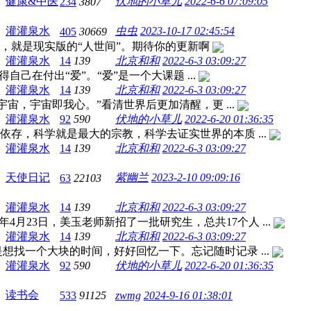
健康&中医
伏地的小草儿
2022-6-6 07:09:05
234
3807
灌灌泉水
虫虫
2023-10-17 02:45:54
405
30669
，就是现实版的“人世间”。期待你的更新啊
灌灌泉水
14
139
北京和和
2022-6-3 03:09:27
自己在付出“爱”。“爱”是一个大课题 ...
灌灌泉水
14
139
北京和和
2022-6-3 03:09:27
即宇宙，宇宙即我心。”看清世界后更加清醒，更 ...
灌灌泉水
92
590
伏地的小草儿
2022-6-20 01:36:35
存，科学就是最大的宗教，科学去证实世界的本质 ...
灌灌泉水
14
139
北京和和
2022-6-3 03:09:27
天使日记
紫幽兰
2023-2-10 09:09:16
63
22103
灌灌泉水
14
139
北京和和
2022-6-3 03:09:27
4月23日，美玉老师新招了一批研究生，总共17个人 ...
灌灌泉水
14
139
北京和和
2022-6-3 03:09:27
想找一个大块的时间，好好回忆一下。忘记随时记录 ...
灌灌泉水
92
590
伏地的小草儿
2022-6-20 01:36:35
读书会
533
91125
zwmg
2024-9-16 01:38:01