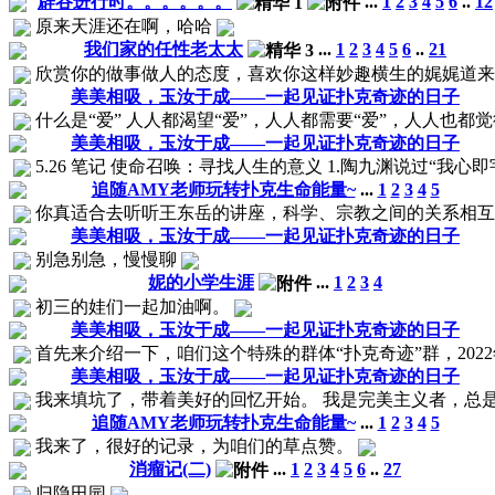
辟谷进行时。。。。。。
...
1
2
3
4
5
6
..
12
原来天涯还在啊，哈哈
我们家的任性老太太
...
1
2
3
4
5
6
..
21
欣赏你的做事做人的态度，喜欢你这样妙趣横生的娓娓道来
美美相吸，玉汝于成——一起见证扑克奇迹的日子
什么是“爱” 人人都渴望“爱”，人人都需要“爱”，人人也都觉得
美美相吸，玉汝于成——一起见证扑克奇迹的日子
5.26 笔记 使命召唤：寻找人生的意义 1.陶九渊说过“我心
追随AMY老师玩转扑克生命能量~
...
1
2
3
4
5
你真适合去听听王东岳的讲座，科学、宗教之间的关系相互依
美美相吸，玉汝于成——一起见证扑克奇迹的日子
别急别急，慢慢聊
妮的小学生涯
...
1
2
3
4
初三的娃们一起加油啊。
美美相吸，玉汝于成——一起见证扑克奇迹的日子
首先来介绍一下，咱们这个特殊的群体“扑克奇迹”群，2022年
美美相吸，玉汝于成——一起见证扑克奇迹的日子
我来填坑了，带着美好的回忆开始。 我是完美主义者，总是
追随AMY老师玩转扑克生命能量~
...
1
2
3
4
5
我来了，很好的记录，为咱们的草点赞。
消瘤记(二)
...
1
2
3
4
5
6
..
27
归隐田园