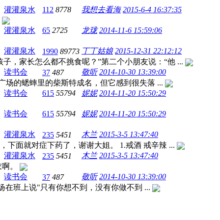
灌灌泉水
112
8778
我想去看海
2015-6-4 16:37:35
。
灌灌泉水
65
2725
龙珑
2014-11-6 15:59:06
灌灌泉水
丁丁姑娘
2015-12-31 22:12:12
1990
89773
，家长怎么都不挑食呢？”第二个小朋友说：“他 ...
读书会
敬听
2014-10-30 13:39:00
37
487
广场的蟋蟀里的柴斯特成名，但它感到很失落 ...
读书会
615
55794
妮妮
2014-11-20 15:50:29
读书会
615
55794
妮妮
2014-11-20 15:50:29
灌灌泉水
木兰
2015-3-5 13:47:40
235
5451
就对症下药了，谢谢大姐。 1.戒酒 戒辛辣 ...
灌灌泉水
木兰
2015-3-5 13:47:40
235
5451
衣啊。
读书会
敬听
2014-10-30 13:39:00
37
487
相扬在班上说"只有你想不到，没有你做不到 ...