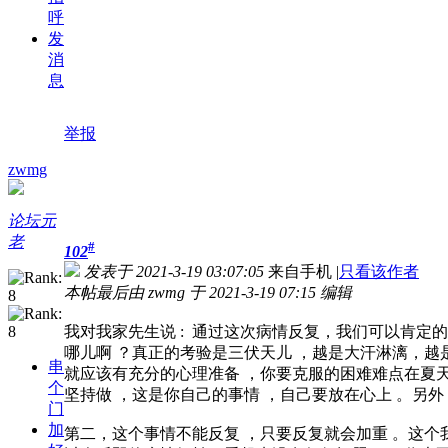
呼
发
消
息
举报
zwmg
论坛元
老
#
102
发表于 2021-3-19 03:07:05
来自手机
|
只看该作者
本帖最后由 zwmg 于 2021-3-19 07:15 编辑
我对我家先生说 : 通过这次病情反复，我们可以肯定
哪儿啊 ？真正的考验是三伏天儿 ，越是大汗淋漓，越
串
就应该有充分的心理准备 ，你要克服的困难难点在夏天
个
坚持做 ，这是你自己的事情 ，自己要放在心上 。另外 
门
加
第二，这个事情不能反复 ，只要反复就会加重 。这个