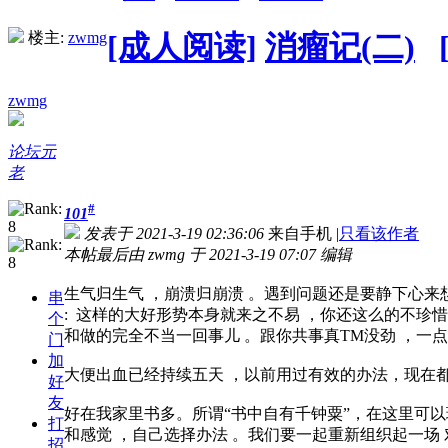
楼主:
zwmg
[成人阅读]
消瘤记(二)
zwmg
论坛元
老
#
101
发表于 2021-3-19 02:36:06
来自手机
|
只看该作者
本帖最后由 zwmg 于 2021-3-19 07:07 编辑
生气归生气 ，崩溃归崩溃 。遇到问题还是要静下心
串
: 这样的大好形势本身就来之不易 ，你还这么的不珍
个
和做的完全不当一回事儿 。跟你共事真TM没劲 ，一点
门
加
大便出血已经持续五天 ，以前用过有效的办法，现在都
好
友
好在我家里书多。所谓“书中自有千钟粟”，在这里可以
打
和感觉 ，自己选择办法 。我们要一起重新组织起一场 
招