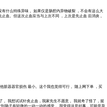
且没有什么特殊异味 。如果仅是肠腔内异物破裂 ，不会有这么大
止血。但这次止血应当与上次不同 ，上次是先止血 后消炎 。
他脏器器官损伤 最小。这个我也觉得可行 。随上网下单 ，买
了 。我想试试针灸止血，我家先生不愿意 。我就奇了怪了，挺
感觉到肠子有轻微的一动一动的感觉 。我觉得这是好事，可能是异