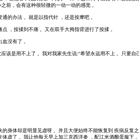
小之前，会有这种很轻微的一动一动的感觉 。
通的办法 。就是以指代针 ，还是按摩吧 。
痛点 ，按揉到不痛 。又在双手大拇指背进行了按揉 。
出血没有了 。
应该是用不上了 。我对我家先生说:“希望永远用不上 。只要自
伙的身体却是明显见虚呀 。并且大便始终不能恢复到 疾病反复之
年体虚了 。我让他每天早上加三克西洋参 ，配江米酒酿蛋服下 