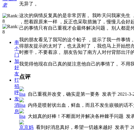
无异了 。
老
这次的病情反复真的是非常厉害 。我昨天问我家先生 
，想着跟原来一样 ，反正也采取措施了，慢慢儿会好起
己的事情只有自己重视才会最终解决问题 。别人都是
我的朋友看见了我写的这个帖子 ，提示了我一件事情 
串
得朋友提示的太对了，也太及时了 ，我也马上开始想办
个
时擦干，不要着凉 。朋友告知了南方人对付背部出汗的
门
加
我觉得他现在自己真的挺注意他自己的事情了 。不用我再
好
友
点评
打
招
呼
lisa
自己重视并改变，确实是第一要务
发表于 2021-3-24
发
lisa
内痔是喷射状出血，鲜血，而且不发生嵌顿的话不
消
息
lisa
大姐真的好棒！不断面对并解决各种棘手问题
发表于
京京妈
看到好消息真好，希望一切越来越好
发表于 202