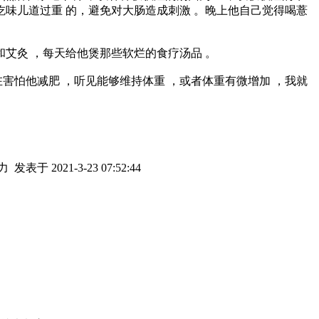
不吃味儿道过重 的，避免对大肠造成刺激 。晚上他自己觉得喝薏
艾灸 ，每天给他煲那些软烂的食疗汤品 。
在害怕他减肥 ，听见能够维持体重 ，或者体重有微增加 ，我就
为力
发表于 2021-3-23 07:52:44