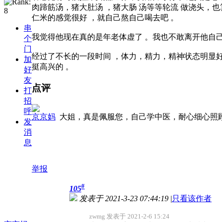
肉蹄筋汤，猪大肚汤 ，猪大肠 汤等等轮流 做浇头，
仁米的感觉很好 ，就自己熬自己喝去吧 。
串
我觉得他现在真的是年老体虚了 。我也不敢离开他自己
个
门
经过了不长的一段时间 ，体力，精力，精神状态明显好
加
挺高兴的 。
好
友
点评
打
招
呼
京京妈
大姐，真是佩服您，自己学中医，耐心细心照
发
消
息
举报
#
105
发表于 2021-3-23 07:44:19
|
只看该作者
zwmg 发表于 2021-2-6 15:24