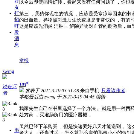
好
以今后即使病情好转，看起来没有任何问题了 ，你也要
友
打
第三 ，我猜你现在的情况 ，应该是受寒凉等因素的刺
招
的出血量。异物被刺激后生长速度是非常快的 ，有的时
呼
这是应该先消炎 消肿 ，解除异物对血管的刺激后，血
发
消
息
举报
zwmg
#
103
论坛元
发表于 2021-3-19 03:31:48
来自手机
|
只看该作者
老
本帖最后由 zwmg 于 2021-3-19 04:45 编辑
我家先生自己在书里选择了一个办法 。就是用一种西药
处方药 ，买灌肠所用的医疗器械 。
虽然已经下单购买 ，但是快递要好几天才能送到 。这
串
老大人 ，还当过兵 ，怎么就那么害怕那根小小的银针