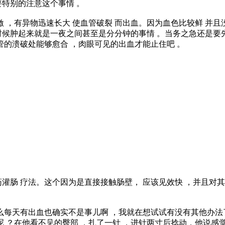
特别的注意这个事情 。
激 ，有异物迅速长大 使血管破裂 而出血。因为血色比较鲜 并
候肿起来就是一夜之间甚至是分分钟的事情 。当务之急还是要先
管的溃破处能够愈合 ，肉眼可见的出血才能止住吧 。
灌肠 疗法。这个因为是直接接触肠壁， 应该见效快 ，并且对其
么每天有出血也确实不是事儿啊 ，我就在想试试有没有其他办法
呢 ？在他看不见的臀部 ，扎了一针 ，进针两寸后捻动，他说