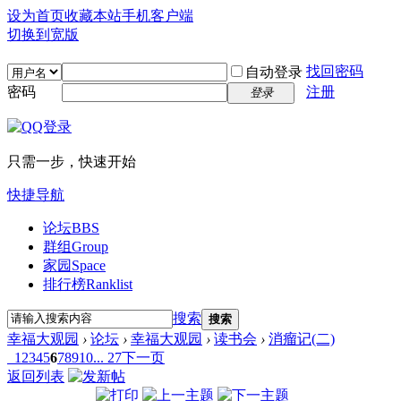
设为首页
收藏本站
手机客户端
切换到宽版
找回密码
自动登录
密码
注册
登录
只需一步，快速开始
快捷导航
论坛
BBS
群组
Group
家园
Space
排行榜
Ranklist
搜索
搜索
幸福大观园
›
论坛
›
幸福大观园
›
读书会
›
消瘤记(二)
1
2
3
4
5
6
7
8
9
10
... 27
下一页
返回列表