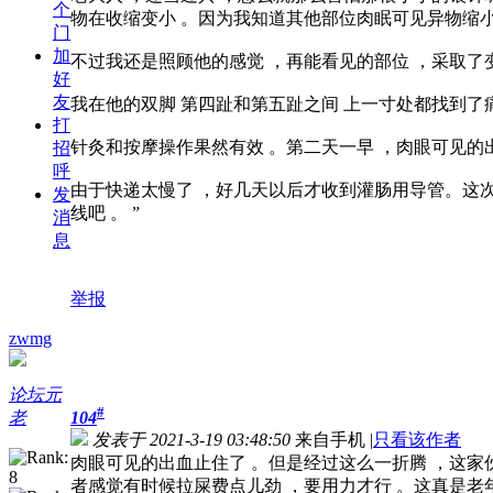
个
物在收缩变小 。因为我知道其他部位肉眠可见异物缩
门
加
不过我还是照顾他的感觉 ，再能看见的部位 ，采取了变
好
友
我在他的双脚 第四趾和第五趾之间 上一寸处都找到了
打
针灸和按摩操作果然有效 。第二天一早 ，肉眼可见的
招
呼
由于快递太慢了 ，好几天以后才收到灌肠用导管。这次
发
线吧 。 ”
消
息
举报
zwmg
论坛元
#
老
104
发表于 2021-3-19 03:48:50
来自手机
|
只看该作者
肉眼可见的出血止住了 。但是经过这么一折腾 ，这家
者感觉有时候拉屎费点儿劲 ，要用力才行 。这真是老