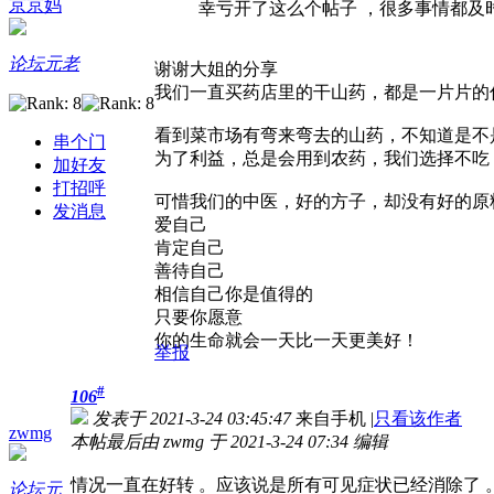
京京妈
幸亏开了这么个帖子 ，很多事情都及时
论坛元老
谢谢大姐的分享
我们一直买药店里的干山药，都是一片片的
看到菜市场有弯来弯去的山药，不知道是不
串个门
为了利益，总是会用到农药，我们选择不吃
加好友
打招呼
可惜我们的中医，好的方子，却没有好的原
发消息
爱自己
肯定自己
善待自己
相信自己你是值得的
只要你愿意
你的生命就会一天比一天更美好！
举报
#
106
发表于 2021-3-24 03:45:47
来自手机
|
只看该作者
zwmg
本帖最后由 zwmg 于 2021-3-24 07:34 编辑
情况一直在好转 。应该说是所有可见症状已经消除了 
论坛元