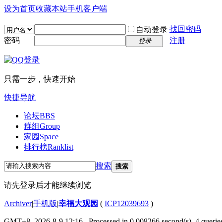
设为首页
收藏本站
手机客户端
找回密码
自动登录
密码
注册
登录
只需一步，快速开始
快捷导航
论坛
BBS
群组
Group
家园
Space
排行榜
Ranklist
搜索
搜索
请先登录后才能继续浏览
Archiver
|
手机版
|
幸福大观园
(
ICP12039693
)
GMT+8, 2026-8-9 12:16
, Processed in 0.008266 second(s), 4 queries