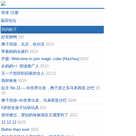
登录
注册
|
返回论坛
我的帖子
好安静哟
回6
携子同游，北京，哈尔滨
回14
带着妈妈去旅行
回14
开篇- Welcome to join magic cube (Huizhou)
回42
从妈妈=》阅读推广人
回10
又一个想辞职回家的女人
回111
我和爸爸
回19
征文 No.11---- 向世界出发，携子游之东马来西亚-沙巴
回
34
携子同游--向世界出发，马来西亚沙巴
回49
5岁的女孩子玩啥玩具
回4
曾经难过，害怕的体验现在又感受到了
回22
12.12.12
回25
Better than ever
回51