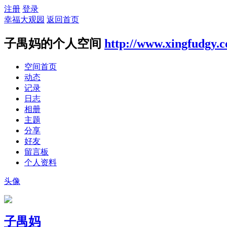
注册
登录
幸福大观园
返回首页
子禺妈的个人空间
http://www.xingfudgy.
空间首页
动态
记录
日志
相册
主题
分享
好友
留言板
个人资料
头像
子禺妈