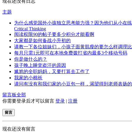
现在还没有日志
主题
为什么感觉国外小孩独立思考能力强？因为他们从小在练
Critical Thinking
阅读权限90的帖子要多少积分才能看啊
大家都是如何备战小升初的
请教一下各位姐妹们，小孩子面黄肌瘦的要怎么样调理比
每月只需1元即可在本地免费拨打省内最多3个移动号码
你是做什么的？
孩子晚上睡觉盗汗的原因
尴尬的全职妈妈，又要打算去工作了
我家的小棉袄
请问有没有和我们家的小豆包一样，渴望得到老师表扬的
留言板
全部
你需要登录后才可以留言
登录
|
注册
留言
现在还没有留言