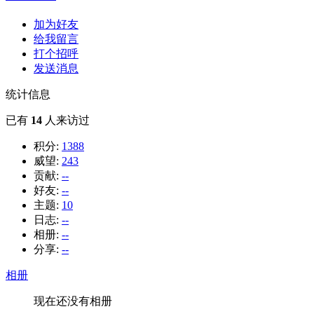
加为好友
给我留言
打个招呼
发送消息
统计信息
已有
14
人来访过
积分:
1388
威望:
243
贡献:
--
好友:
--
主题:
10
日志:
--
相册:
--
分享:
--
相册
现在还没有相册