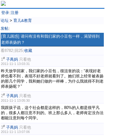
登录
注册
|
论坛
>
育儿&教育
发帖
|
[育儿困惑]
请问有没有和我们家的小豆包一样，渴望得到
老师表扬的？
看8782
回25
收藏
|
|
#
1
子禺妈
只看他
2011-11-1 13:03:31
昨天放学回家，我们家的小豆包，很沮丧的说：“表现好老
师也看不到，表现不好老师就看到了。她们班上经常被表扬
的那几个同学，我和她们做的一样棒，为什么我就得不到老
师表扬呢？”
#
2
子禺妈
只看他
2011-11-1 13:05:30
我跟孩子说，这个社会都是这样的，80%的人都是很平凡
的，很多人都注意不到的。班上那么多人，老师肯定没办法
都能注意到每个同学。
#
3
子禺妈
只看他
2011-11-1 13:07:06