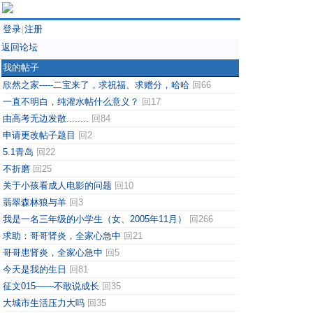
登录
注册
|
返回论坛
我的帖子
欣然之家-----二宝来了，求祝福、求赠分，哈哈
回66
一直不明白，纯灌水帖什么意义？
回17
由高考无边发散........
回84
申请更改帖子题目
回2
5.1青岛
回22
不折磨
回25
关于小孩看成人电影的问题
回10
翡翠森林狼与羊
回3
我是一名三年级的小学生（女、2005年11月）
回266
求助：哥哥肾炎，全家心急中
回21
哥哥患肾炎，全家心急中
回5
今天是我的生日
回81
征文015——不敢说成长
回35
大城市生活压力大吗
回35