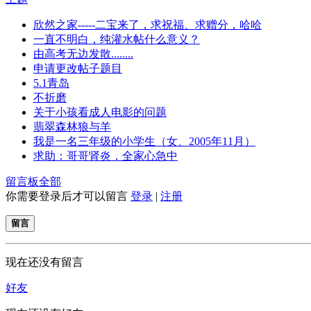
欣然之家-----二宝来了，求祝福、求赠分，哈哈
一直不明白，纯灌水帖什么意义？
由高考无边发散........
申请更改帖子题目
5.1青岛
不折磨
关于小孩看成人电影的问题
翡翠森林狼与羊
我是一名三年级的小学生（女、2005年11月）
求助：哥哥肾炎，全家心急中
留言板
全部
你需要登录后才可以留言
登录
|
注册
留言
现在还没有留言
好友