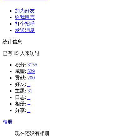
加为好友
给我留言
打个招呼
发送消息
统计信息
已有
15
人来访过
积分:
3155
威望:
529
贡献:
200
好友:
--
主题:
31
日志:
--
相册:
--
分享:
--
相册
现在还没有相册