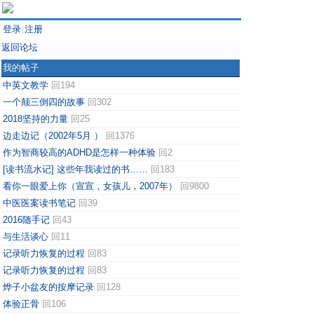
登录
注册
|
返回论坛
我的帖子
中英文教学
回194
一个颠三倒四的故事
回302
2018坚持的力量
回25
边走边记（2002年5月 ）
回1376
作为智商较高的ADHD是怎样一种体验
回2
[读书流水记] 这些年我读过的书……
回183
看你一眼爱上你（宣宣，女孩儿，2007年）
回9800
中医医案读书笔记
回39
2016随手记
回43
与生活谈心
回11
记录听力恢复的过程
回83
记录听力恢复的过程
回83
烨子小盆友的按摩记录
回128
体验正骨
回106