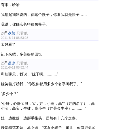
有辜，哈哈
我想起我妞说的，你这个慢子，你看我就是快子……
我说，你确实长得很象筷子。
#
24
夕颜
只看他
2011-8-11 06:53:23
太好看了
记下来吧，多美好的回忆
#
25
语冰
只看他
2011-8-11 08:52:44
和娃聊天，我说，“妮子啊............”
娃笑着打断我，“你说你都用多少个名字叫我了。”
“多少个？”
“心肝，心肝宝贝，宝，娃，小高，高**（娃的名字），高
小宝，高宝，牛娃，高小牛（娃是金牛座）...........”
娃一边数落一边掰手指头，居然有十几个之多。
我觉得还不够，补充道，“还有小妮子，妮儿，你两岁多的