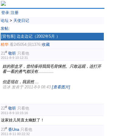
登录
注册
|
论坛
>
天使日记
发帖
|
[背包客]
边走边记（2002年5月 ）
精华
看245054
回1376
收藏
|
|
#
21
敬听
只看他
2011-8-9 10:12:31
娃的那盒牙，曾经瘆得我我毛骨悚然。只敢远观，连打开
看一看的勇气都没有.............
但是现在，我居然 ...
语冰 发表于 2011-8-9 08:43
[查看图片]
#
22
敬听
只看他
2011-8-9 10:15:16
这家娃儿简直太幽默了！
#
23
香Una
只看他
2011-8-11 00:22:32