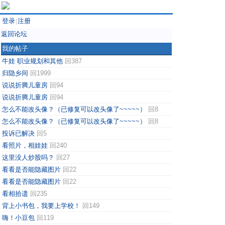
登录
注册
|
返回论坛
我的帖子
牛娃 职业规划和其他
回387
归隐乡间
回1999
说说折腾儿童房
回94
说说折腾儿童房
回94
怎么不能改头像？（已修复可以改头像了~~~~~）
回8
怎么不能改头像？（已修复可以改头像了~~~~~）
回8
投诉已解决
回5
看照片，相娃娃
回240
这里没人炒股吗？
回27
看看是否能隐藏图片
回22
看看是否能隐藏图片
回22
看相拾遗
回235
背上小书包，我要上学校！
回149
嗨！小豆包
回119