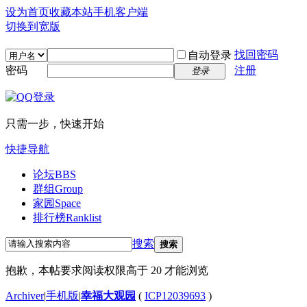
设为首页
收藏本站
手机客户端
切换到宽版
找回密码
自动登录
密码
注册
登录
只需一步，快速开始
快捷导航
论坛
BBS
群组
Group
家园
Space
排行榜
Ranklist
搜索
搜索
抱歉，本帖要求阅读权限高于 20 才能浏览
Archiver
|
手机版
|
幸福大观园
(
ICP12039693
)