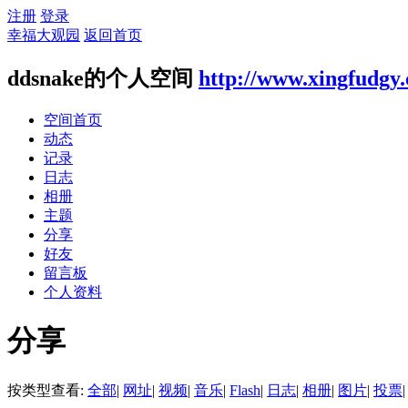
注册
登录
幸福大观园
返回首页
ddsnake的个人空间
http://www.xingfudgy
空间首页
动态
记录
日志
相册
主题
分享
好友
留言板
个人资料
分享
按类型查看:
全部
|
网址
|
视频
|
音乐
|
Flash
|
日志
|
相册
|
图片
|
投票
|