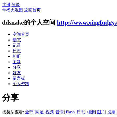
注册
登录
幸福大观园
返回首页
ddsnake的个人空间
http://www.xingfudgy
空间首页
动态
记录
日志
相册
主题
分享
好友
留言板
个人资料
分享
按类型查看:
全部
|
网址
|
视频
|
音乐
|
Flash
|
日志
|
相册
|
图片
|
投票
|