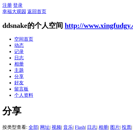
注册
登录
幸福大观园
返回首页
ddsnake的个人空间
http://www.xingfudgy
空间首页
动态
记录
日志
相册
主题
分享
好友
留言板
个人资料
分享
按类型查看:
全部
|
网址
|
视频
|
音乐
|
Flash
|
日志
|
相册
|
图片
|
投票
|