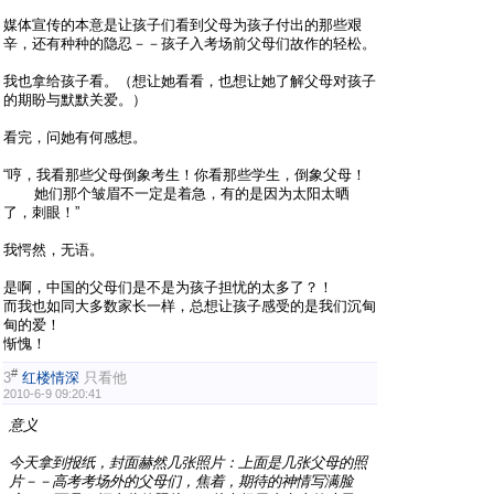
媒体宣传的本意是让孩子们看到父母为孩子付出的那些艰
辛，还有种种的隐忍－－孩子入考场前父母们故作的轻松。
我也拿给孩子看。（想让她看看，也想让她了解父母对孩子
的期盼与默默关爱。）
看完，问她有何感想。
“哼，我看那些父母倒象考生！你看那些学生，倒象父母！
她们那个皱眉不一定是着急，有的是因为太阳太晒
了，刺眼！”
我愕然，无语。
是啊，中国的父母们是不是为孩子担忧的太多了？！
而我也如同大多数家长一样，总想让孩子感受的是我们沉甸
甸的爱！
惭愧！
#
3
红楼情深
只看他
2010-6-9 09:20:41
意义
今天拿到报纸，封面赫然几张照片：上面是几张父母的照
片－－高考考场外的父母们，焦着，期待的神情写满脸