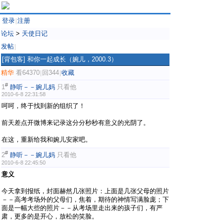
登录
注册
|
论坛
>
天使日记
发帖
|
[背包客]
和你一起成长（婉儿，2000.3）
精华
看64370
回344
收藏
|
|
#
1
静听－－婉儿妈
只看他
2010-6-8 22:31:58
呵呵，终于找到新的组织了！
前天差点开微博来记录这分分秒秒有意义的光阴了。
在这，重新给我和婉儿安家吧。
#
2
静听－－婉儿妈
只看他
2010-6-8 22:45:50
意义
今天拿到报纸，封面赫然几张照片：上面是几张父母的照片
－－高考考场外的父母们，焦着，期待的神情写满脸庞；下
面是一幅大些的照片－－从考场里走出来的孩子们，有严
肃，更多的是开心，放松的笑脸。