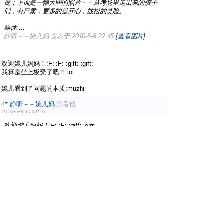
庞；下面是一幅大些的照片－－从考场里走出来的孩子
们，有严肃，更多的是开心，放松的笑脸。
媒体 ...
静听－－婉儿妈 发表于 2010-6-8 22:45
[查看图片]
欢迎婉儿妈妈！:F: :F: :gift: :gift:
我算是坐上板凳了吧？:lol
婉儿看到了问题的本质:muzhi
#
4
静听－－婉儿妈
只看他
2010-6-9 10:51:16
欢迎婉儿妈妈！:F: :F: :gift: :gift:
我算是坐上板凳了吧？:lol
婉儿看到了问题的本质:muzhi
红楼情深 发表于 2010-6-9 09:20
[查看图片]
谢谢版主大人欢迎:)
我当时真是感到高兴。由衷地对她爸爸讲：孩子真是让人刮
目啊！她经常能让我耳目一新！
#
5
小俭妈妈
只看他