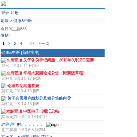
登录
注册
|
论坛
>
健康&中医
今日0
主题885
|
发帖
|
1
2
3
4
.. 89
下一页
健康&中医
[新帖排序]
关于备份手记问题，2016年9月17日更新
黑米
2010-8-11 回166
幸福大观园论坛公告（附新版章程）
菜籽儿
2010-5-17 回26
论坛常见问题答疑
菜籽儿
2010-4-16 回5
关于会员用户组划分及积分策略向导
菜籽儿
2010-4-15 回5
中医电子书籍汇总帖
其乐无穷
2011-3-18 回112
辟谷进行时。。。。。。
北京和和
2010-6-8 回234