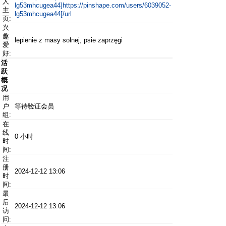
人
lg53mhcugea44]https://pinshape.com/users/6039052-
主
lg53mhcugea44[/url
页:
兴
趣
lepienie z masy solnej, psie zaprzęgi
爱
好:
活
跃
概
况
用
户
等待验证会员
组:
在
线
0 小时
时
间:
注
册
2024-12-12 13:06
时
间:
最
后
2024-12-12 13:06
访
问: