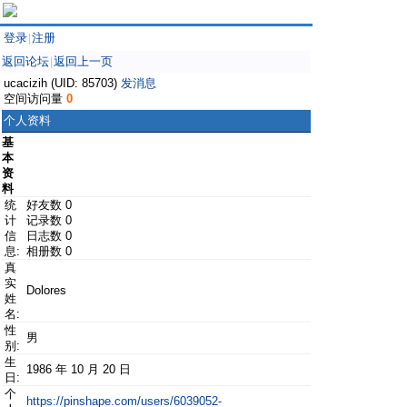
登录
注册
|
返回论坛
返回上一页
|
ucacizih (UID: 85703)
发消息
空间访问量
0
个人资料
基
本
资
料
统
好友数 0
计
记录数 0
信
日志数 0
息:
相册数 0
真
实
Dolores
姓
名:
性
男
别:
生
1986 年 10 月 20 日
日:
个
https://pinshape.com/users/6039052-