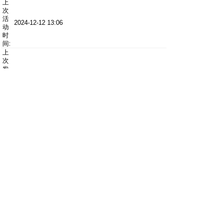
上
次
活
2024-12-12 13:06
动
时
间:
上
次
发
0
表
时
间:
上
次
邮
0
件
通
知:
所
在
(GMT +08:00) 北京, 香港, 帕斯, 新加坡, 台北
时
区:
幸福大观园
Powered by
Discuz!
X2
首页
标准版
精简版
电脑版
|
|
|