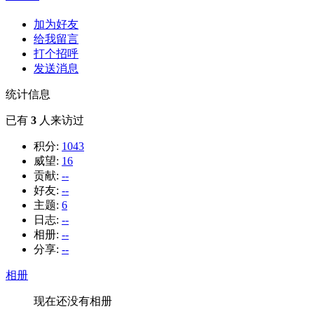
加为好友
给我留言
打个招呼
发送消息
统计信息
已有
3
人来访过
积分:
1043
威望:
16
贡献:
--
好友:
--
主题:
6
日志:
--
相册:
--
分享:
--
相册
现在还没有相册