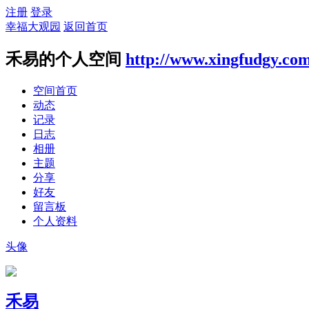
注册
登录
幸福大观园
返回首页
禾易的个人空间
http://www.xingfudgy.co
空间首页
动态
记录
日志
相册
主题
分享
好友
留言板
个人资料
头像
禾易