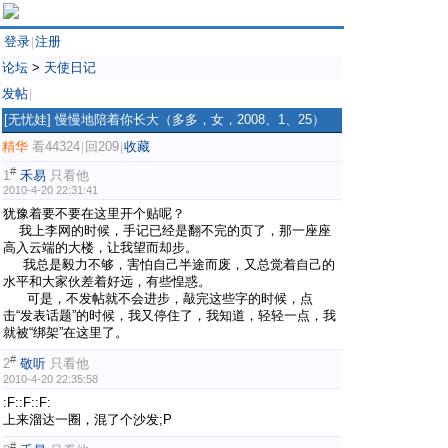
登录
注册
|
论坛
>
天使日记
发帖
|
[无忧娃]
慢慢地陪着你长大（多多，女，2008、1、25）
精华
看44324
回209
收藏
|
|
#
1
禾易
只看他
2010-4-20 22:31:41
犹豫着要不要在这里开个贴呢？
我上李网的时候，手记已经是翻不完的页了，那一座座
高入云端的大楼，让我望而却步。
我总是毅力不够，害怕自己半途而废，又总觉着自己的
水平和大家伙差着好远，有些惶惑。
可是，不发帖就不会进步，敲完这些字的时候，点
击“发表话题”的时候，我又停住了，我知道，轻轻一点，我
就被“绑架”在这里了。
#
2
敬听
只看他
2010-4-20 22:35:58
:F::F::F:
上来溜达一圈，混了个沙发;P
#