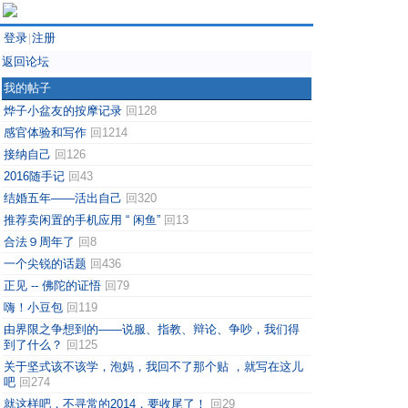
登录
注册
|
返回论坛
我的帖子
烨子小盆友的按摩记录
回128
感官体验和写作
回1214
接纳自己
回126
2016随手记
回43
结婚五年——活出自己
回320
推荐卖闲置的手机应用 “ 闲鱼”
回13
合法９周年了
回8
一个尖锐的话题
回436
正见 -- 佛陀的证悟
回79
嗨！小豆包
回119
由界限之争想到的——说服、指教、辩论、争吵，我们得
到了什么？
回125
关于坚式该不该学，泡妈，我回不了那个贴 ，就写在这儿
吧
回274
就这样吧，不寻常的2014，要收尾了！
回29