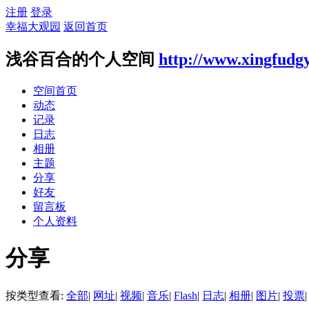
注册
登录
幸福大观园
返回首页
浅谷百合的个人空间
http://www.xingfudg
空间首页
动态
记录
日志
相册
主题
分享
好友
留言板
个人资料
分享
按类型查看:
全部
|
网址
|
视频
|
音乐
|
Flash
|
日志
|
相册
|
图片
|
投票
|