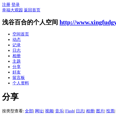
注册
登录
幸福大观园
返回首页
浅谷百合的个人空间
http://www.xingfudg
空间首页
动态
记录
日志
相册
主题
分享
好友
留言板
个人资料
分享
按类型查看:
全部
|
网址
|
视频
|
音乐
|
Flash
|
日志
|
相册
|
图片
|
投票
|