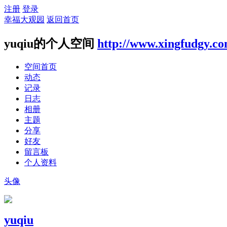
注册
登录
幸福大观园
返回首页
yuqiu的个人空间
http://www.xingfudgy.c
空间首页
动态
记录
日志
相册
主题
分享
好友
留言板
个人资料
头像
yuqiu