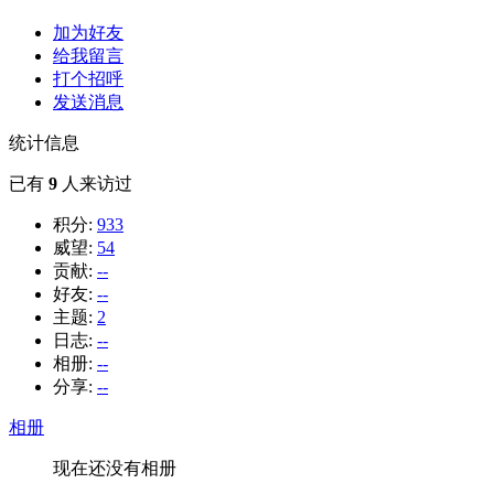
加为好友
给我留言
打个招呼
发送消息
统计信息
已有
9
人来访过
积分:
933
威望:
54
贡献:
--
好友:
--
主题:
2
日志:
--
相册:
--
分享:
--
相册
现在还没有相册