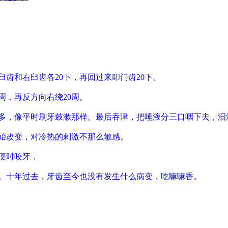
臼齿和右臼齿各20下，再回过来叩门齿20下。
周，再反方向右绕20周。
更多，像平时刷牙鼓漱那样。最后吞津，把唾液分三口咽下去，汩
始改变，对冷热的剌激不那么敏感。
便时咬牙，
。十年过去，牙齿至今也没有发生什么病变，吃嘛嘛香。