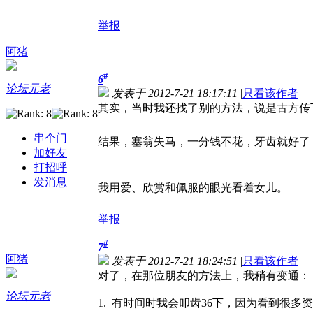
举报
阿猪
#
6
论坛元老
发表于 2012-7-21 18:17:11
|
只看该作者
其实，当时我还找了别的方法，说是古方传
串个门
结果，塞翁失马，一分钱不花，牙齿就好了
加好友
打招呼
发消息
我用爱、欣赏和佩服的眼光看着女儿。
举报
#
7
阿猪
发表于 2012-7-21 18:24:51
|
只看该作者
对了，在那位朋友的方法上，我稍有变通：
论坛元老
1. 有时间时我会叩齿36下，因为看到很多