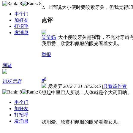
2. 上面说大小便时要咬紧牙关，但我觉得
串个门
点评
加好友
打招呼
发消息
笑笑妈
大小便咬牙关是强肾，不光对牙齿
我用爱、欣赏和佩服的眼光看着女儿。
举报
阿猪
#
8
论坛元老
发表于 2012-7-21 18:25:45
|
只看该作者
想起中里巴人所说：人体就是个大药田呐。
串个门
加好友
打招呼
发消息
我用爱、欣赏和佩服的眼光看着女儿。