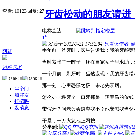
查看:
10123
|
回复:
27
牙齿松动的朋友请进
电梯直达
#
1
发表于 2012-7-21 17:52:04
|
只看该作者
|
半年前，洗牙时，医生告诉我：我的牙龈萎
阿猪
当时紧张了一阵子，还在自家帖子里求助，
论坛元老
一个月前，刷牙时，猛然发现：我的牙齿松
那一刻，心里恐慌之极：未老先衰啊。
串个门
加好友
怎么办？种牙？一口牙那是一辆宝马的价
打招呼
发消息
带假牙？问老公会嫌弃我不？他安慰我当然
于是，十万火急地上网搜……
分享到:
QQ空间
腾讯
分享
0
收藏
6
支持
0