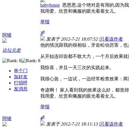
babyhouse
恩恩恩,这个绝对是有用的,因为我
我用爱、欣赏和佩服的眼光看着女儿。
举报
#
3
阿猪
发表于 2012-7-21 18:07:52
|
只看该作者
他的情况跟我的很相似，牙齿松动厉害，也
论坛元老
从开始连叩齿都不敢大力，一个月后效果就
我惊喜，并且一天三次的实践起来。
串个门
加好友
我很心急，一边试，一边经常检查效果：两
打招呼
发消息
奇迹啊！ 家人看到我的效果这么好，都觉
我用爱、欣赏和佩服的眼光看着女儿。
举报
#
4
阿猪
发表于 2012-7-21 18:11:13
|
只看该作者