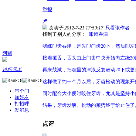
举报
#
2
发表于 2012-7-21 17:59:17
|
只看该作者
找到了别人的分享：
叩齿吞津
我练叩齿吞津，是先叩门齿20下，然后叩左
阿猪
接着搅舌，舌头由上门齿中央开始向左绕20
论坛元老
再来鼓漱，把嘴里的津液反复鼓动20下或
这样做了约一个月以后，牙齿松动的现象开
串个门
同时配合大小便时咬住牙齿，尤其是坚持小
加好友
打招呼
结果，牙齿发酸、松动的颓势终于给止住了
发消息
点评