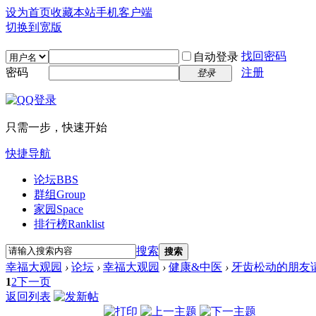
设为首页
收藏本站
手机客户端
切换到宽版
找回密码
自动登录
密码
注册
登录
只需一步，快速开始
快捷导航
论坛
BBS
群组
Group
家园
Space
排行榜
Ranklist
搜索
搜索
幸福大观园
›
论坛
›
幸福大观园
›
健康&中医
›
牙齿松动的朋友
1
2
下一页
返回列表