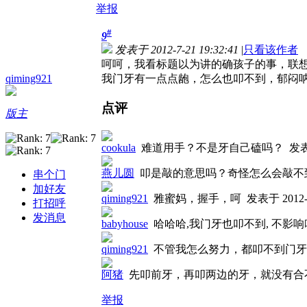
举报
#
9
发表于 2012-7-21 19:32:41
|
只看该作者
呵呵，我看标题以为讲的确孩子的事，联
qiming921
我门牙有一点点龅，怎么也叩不到，郁闷
点评
版主
cookula
难道用手？不是牙自己磕吗？
发表于
燕儿圆
叩是敲的意思吗？奇怪怎么会敲不
串个门
加好友
qiming921
雅蜜妈，握手，呵
发表于 2012-7
打招呼
发消息
babyhouse
哈哈哈,我门牙也叩不到, 不影
qiming921
不管我怎么努力，都叩不到门
阿猪
先叩前牙，再叩两边的牙，就没有
举报