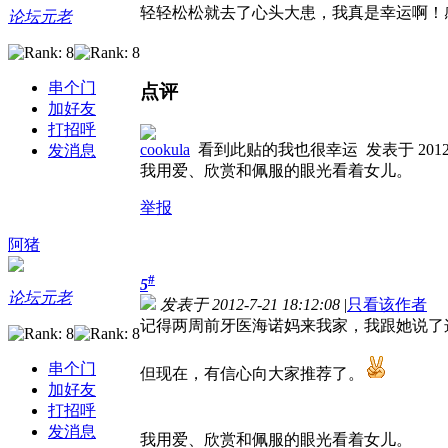
轻轻松松就去了心头大患，我真是幸运啊！
论坛元老
串个门
点评
加好友
打招呼
cookula
看到此贴的我也很幸运
发表于 2012-1
发消息
我用爱、欣赏和佩服的眼光看着女儿。
举报
阿猪
#
5
论坛元老
发表于 2012-7-21 18:12:08
|
只看该作者
记得两周前牙医海诺妈来我家，我跟她说了
串个门
但现在，有信心向大家推荐了。
加好友
打招呼
发消息
我用爱、欣赏和佩服的眼光看着女儿。