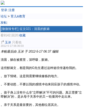
登录
注册
|
论坛
>
育儿&教育
发帖
|
[微微辣专栏]
征文021：清晨的默祷
看9142
回20
收藏
|
|
#
1
玉冰
只看他
2012-5-17 06:36:03
本帖最后由 玉冰 于 2012-5-17 06:37 编辑
清晨，躺在被窝里，深呼吸，默祷。
这些默祷文，都是我的G先生通过这种途径传递给我的。
。放下情绪。这是我需要继续修炼的地方。
。不要动怒，不要以我的感情冲动来回应孩子的感情冲动。
。孩子身上没有什么非“立即解决”不可的问题。真正需要“立
即解决”的，是从母子关系中的又一轮僵局中走出来。
。亲子关系是最首要的，其他都位居其次。