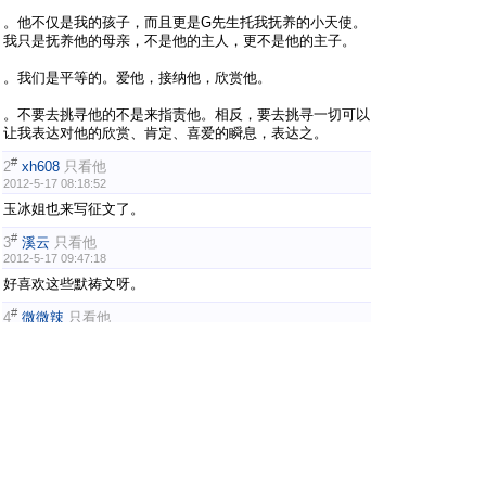
。他不仅是我的孩子，而且更是G先生托我抚养的小天使。
我只是抚养他的母亲，不是他的主人，更不是他的主子。
。我们是平等的。爱他，接纳他，欣赏他。
。不要去挑寻他的不是来指责他。相反，要去挑寻一切可以
让我表达对他的欣赏、肯定、喜爱的瞬息，表达之。
#
2
xh608
只看他
2012-5-17 08:18:52
玉冰姐也来写征文了。
#
3
溪云
只看他
2012-5-17 09:47:18
好喜欢这些默祷文呀。
#
4
微微辣
只看他
2012-5-17 11:33:18
嗯，虽然句子短小，但说的都是真的！
#
5
语冰
只看他
2012-5-17 12:12:45
真好。
1
2
3
4
.. 5
下一页