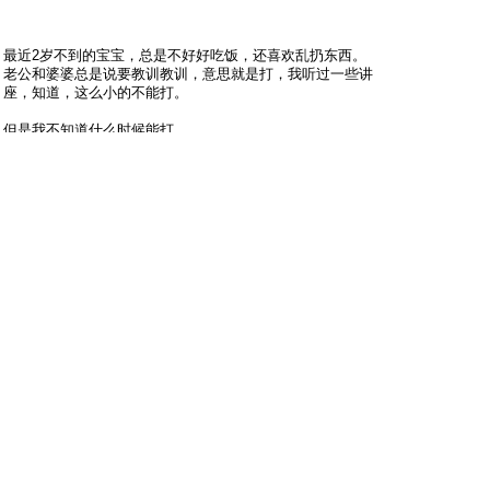
最近2岁不到的宝宝，总是不好好吃饭，还喜欢乱扔东西。
老公和婆婆总是说要教训教训，意思就是打，我听过一些讲
座，知道，这么小的不能打。
但是我不知道什么时候能打。
如果以后也遇到文中的情况，我还真的不知道怎么办？
我现在也在看《正面管教》从书里看，那些方法还是很不错
的，不惩罚不骄纵的培养孩子，但是我还是很担心，如果遇
到前面的情况，和孩子发生了很大的分歧，仅仅是和善而坚
定，能不能每次都能奏效？？？是不是有些时候还是需
要“碾”一下“麦子”？？
#
2
mindxie
只看他
2012-2-28 15:02:26
孩子大了，你自然就找到方法了。
一般来说，小孩对很多事情都是好奇的，不会天生反感。家
长只要引导鼓励，孩子就能坚持下来。一般来说，不需要过
分严厉——我的经验。
#
3
一一妈妈一一
只看他
2012-2-28 15:09:03