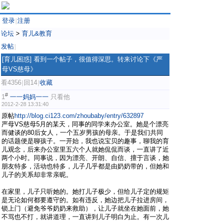
登录
注册
|
论坛
>
育儿&教育
发帖
|
[育儿困惑]
看到一个帖子，很值得深思。转来讨论下《严
母VS慈母》
看4356
回14
收藏
|
|
#
1
一一妈妈一一
只看他
2012-2-28 13:31:40
原帖
http://blog.ci123.com/zhoubaby/entry/632897
严母VS慈母5月的某天，同事的同学来办公室。她是个漂亮
而健谈的80后女人，一个五岁男孩的母亲。于是我们共同
的话题便是聊孩子。一开始，我也说宝贝的趣事，聊我的育
儿观念，后来办公室里五六个人就她侃侃而谈，一直讲了近
两个小时。同事说，因为漂亮、开朗、自信、擅于言谈，她
朋友特多，活动也特多，儿子几乎都是由奶奶带的，但她和
儿子的关系却非常亲昵。
在家里，儿子只听她的。她打儿子极少，但给儿子定的规矩
是无论如何都要遵守的。如有违反，她边把儿子拉进房间，
锁上门（避免爷爷奶奶来救助），让儿子就坐在她面前，她
不骂也不打，就讲道理，一直讲到儿子明白为止。有一次儿