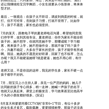
的独自思过，只到妥协、悔过，其实是不用打她的。”她们
还让我继续给宝贝学舞蹈，小女生就要从小练形体，将来体
型才好。
最后，一致观念：在孩子太不听话，调皮到捣蛋的时候，就
打。但不可经常，否则孩子习惯，打就不管用了。比如学
习，孩子不愿意，家长也必须坚持。
7月的某天，跟教电子琴的夏老师电话沟通，希望他同意我
们停学琴，改到其他专业。夏老师说：你作为家长不能全听
孩子的，她不想学，你就同意她不学，那哪成呢？学习都
累，将来孩子上学，她不想做作业，那就不做了吗？孩子
小，兴趣不稳定，大多在于家长的坚持，孩子才能学有所成
啊。我说，她真的不愿意好好听课，回家了也不练琴，怎么
办呢？我又不能硬逼她呀?就是硬逼，她也不用心听，有什
么用？
老师又说，不是你说的这样，我见的学生多，家长不硬一点
孩子都学不好的。
7月，陪宝贝上小主持人课，亲见一位严厉的妈妈，她儿子
比同龄的孩子专心得多，稍一走神，她喊一声孩子的名字，
他就又认真起来。课堂上积极发言，学习效果甚至比他高半
个头的小朋友都好很多。(实证)
8月某天和婆婆同看CCTV3的“非常6+1”节目，有位十多岁
的女生多才多艺，载歌载舞，婆婆啧啧称赞。那孩子还没表