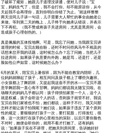
了破坏了规矩，她跟儿子道理没讲通，便对儿子说：“宝
宝，妈妈生气了，但是，我不会打你。却不能原谅你，从今
天起我不会再理你，直到你明白你错了为止。”就这样整整
两天没同儿子讲一句话，儿子需要大人帮忙的事全由她老公
来做。等到第二天的晚上，儿子终于向她承认错误，并表示
下不再犯。（我不赞成将孩子关进房间，尤其是黑房间，会
造成孩子心理创伤的。）
真是佩服的五体投地啊。可是，我忘了问她，当我跟宝贝讲
道理的时候，宝贝左顾在盼，还时不时问些风马牛不相及的
话想来岔开我的话题，这时候怎么办？忘了问她，当把儿子
拉进房间，如果孩子执意要向外跑，她是骂，还是打，还是
脸如包公声如雷，这时候她怎么办？
6月的某天，陪宝贝上暑假班，因为不能在教室内陪听，几
位妈妈就聊起了孩子，相互间问及孩子都上了哪些兴趣班。
小女孩都上了舞蹈班，又提起我这壶不开的水——宝贝不愿
意学舞蹈我一直心有不甘啊。妈妈们都说我太随宝贝啦。在
场聊天的妈妈几乎都认同：孩子得惧怕家里一个人，这个人
就是权威，孩子会听这个人的话，否则孩子就管不好。我说
宝贝在我们家谁也不怕，她们都说，这样子不行。我又问那
怎样才能让孩子怕我呢？她们说，如果孩子违反了某个原则
性的规定，要狠狠的打孩子一次，要打屁股，打得发红，很
痛，这一次挨打在孩子的心里相当的深刻，以后只要你脸色
不对时，她便会听你的，就用不着才打她了。还有妈妈
说：“如果孩子实在不讲理，把她关到房间里，告诉她好好