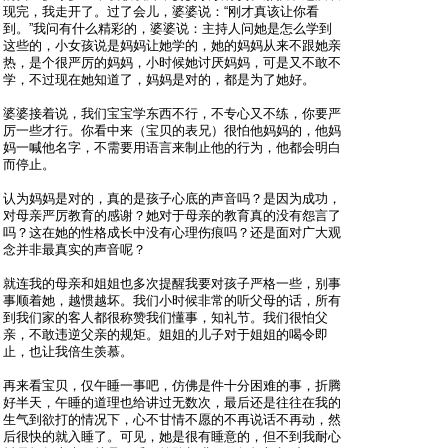
现完，我走开了。过了会儿，婆婆说：“刚才真该让你看
到。”我问有什么精彩的，婆婆说：主持人问她是怎么学到
这些的，小女孩说是妈妈让她学的，她的妈妈从来不跟她亲
热，是个很严厉的妈妈，小时候她讨厌妈妈，可是又不敢不
学，不过现在她知道了，妈妈是对的，都是为了她好。
婆婆接着说，我们宝宝学东西不行，不专心又不练，你要严
厉一些才行。你看中来（宝贝的表兄）很怕他妈妈的，他妈
妈一喊他名字，不需要用语言来制止他的行为，他都会明白
而停止。
认为妈妈是对的，真的是孩子心底的声音吗？是因为成功，
对母亲严厉教育的感谢？她对于母亲的教育真的没有怨言了
吗？这在她的性格成长中没有心理伤痕吗？还是面对广大观
念并非最真实的声音呢？
就连我的母亲和姐姐也多次提醒我要对孩子严格一些，别事
事顺着她，越惯越坏。我们小时候非常的听父母的话，所有
到我们家的客人都很称赞我们懂事，知礼节。我们很怕父
亲，不敢违逆父亲的规矩。姐姐的儿子对于姐姐的喝令即
止，也让我倍生羡慕。
再来看宝贝，仅午睡一事吧，仿佛是件十分困难的事，折腾
好半天，午睡的道理也给讲过无数次，最后还是往往在我的
生气到欲打的情况下，心不甘情不愿的不再说话不再动，然
后很快的就入睡了。可见，她是很有睡意的，但不到我耐心