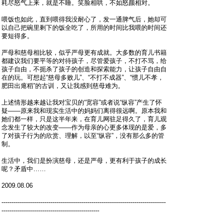
耗尽怒气上来，就是不睡。笑脸相哄，不如怒颜相对。
喂饭也如此，直到喂得我没耐心了，发一通脾气后，她却可
以自己把碗里剩下的饭全吃了，所用的时间比我喂的时间还
要短得多。
严母和慈母相比较，似乎严母更有成就。大多数的育儿书籍
都建议我们要平等的对待孩子，尽管爱孩子，不打不骂，给
孩子自由，不扼杀了孩子的创造和探索能力，让孩子自由自
在的玩。可想起“慈母多败儿”、“不打不成器”、“惯儿不孝，
肥田出瘪稻”的古训，又让我感到慈母难为。
上述情形越来越让我对宝贝的“宽容”或者说“纵容”产生了怀
疑——原来我和现实生活中的妈妈们离得很远啊。原本我和
她们都一样，只是这半年来，在育儿网驻足得久了，育儿观
念发生了较大的改变——作为母亲的心更多体现的是爱，多
了对孩子行为的欣赏、理解，以至“纵容”，没有那么多的管
制。
生活中，我们是扮演慈母，还是严母，更有利于孩子的成长
呢？矛盾中……
2009.08.06
------------------------------------------------------------------------------------
--------------------------------------------------