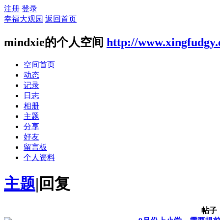
注册
登录
幸福大观园
返回首页
mindxie的个人空间
http://www.xingfudgy
空间首页
动态
记录
日志
相册
主题
分享
好友
留言板
个人资料
主题
|
回复
帖子