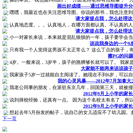
画出好成绩——通过思维导图提升分
嘿嘿，我最近也在关注思维导图。你说的那书，我也注意到了
请大家提点我，怎么处理这
认真地态度。。。认真地人，在哪方面都认真。不认真的人，
请大家提点我，怎么处理这
小一对家长来说，本来就是混乱狼狈的一年，孩子要学会当小
说说我身边的一个9
只有我一个人觉得这男孩不太正常么？ 这么丁点的孩子，有
擦PG的问
4岁。一般来说，3岁半，孩子的胳膊够长就可以了。 我家是
大家能不能再来说说孩子
我家孩子5岁一过就能自主阅读了。她现在不到6岁，可以自己
我的心灵风暴——2012年7月加拿大
我老公同事的朋友，在派驻东京几年，回国第三天，就被撞死
2012年9月上小学的家长
说到择校经验，还真有一点。 因为这个名校太有名了，所以
2012年9月上小学的家长
想起去年5月份发的帖子，说自己的女儿适应不了幼儿园。多快
下一页