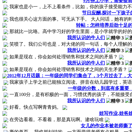
9月份上小学，需要提
我家也是小一，上不上看条件，比如，你的孩子接受能力不错
节日应酬,探讨一下孩子
我也很关心这方面的事。可无从下手。 大人问话，她有的时
转帖：怎样培养后劲十足
那就比一比咯。高中学习好的学生里面，是小学就学的好的多
我所认识的牛人们
笑喷了。我们公司也是，对大佬的同一句话，每个人理解
我所认识的牛人们
如果是现在，你会如何处理销售和技术之间的矛盾？
我所认识的牛人们
如果是现在，你会如何处理销售和技术之间的天生矛盾？
2012年12月话题：一年级的同学们集合了，3个月过去了，
我家孩子上学之前已能独立阅读。拼音在幼儿园学过，英语是
一年级的分数，到底有多重要
一直100分，是有积极的一面，习惯优秀的孩子，不能接受自
我所认识的牛人们
好看。快点写啊青青妈。
娃写作业,娃爸
在旁边看着。不看着，那是真玩啊。逮啥玩啥
女儿的作业本被老师撕
撕的单页。 我也挺纠结的，一方面觉得老师有点粗暴，一方面