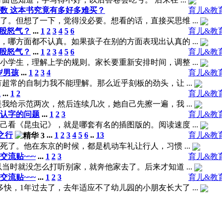
数 这本书究竟有多好多难买？
育儿&教
。但想了一下，觉得没必要。想看的话，直接买思维 ...
股怒气？
...
1
2
3
4
5
6
育儿&教
哪方面都不认真。如果孩子在别的方面表现出认真的 ...
股怒气？
...
1
2
3
4
5
6
育儿&教
学生，理解上学的规则。家长要重新安排时间，调整 ...
岁男孩
...
1
2
3
4
育儿&教
超常的自制力我不能理解。那么近乎刻板的劲头，让 ...
题
...
1
2
育儿&教
我给示范两次，然后连续几次，她自己先擦一遍，我 ...
认字的问题
...
1
2
3
育儿&教
看《昆虫记》，就是哪套有名的插图版的。阅读速度 ...
之行
...
1
2
3
4
5
6
..
13
育儿&教
了。他在东京的时候，都是机动车礼让行人，习惯 ...
交流贴~~~
...
1
2
3
育儿&教
当时就没怎么打听别家，就奔他家去了。后来才知道 ...
交流贴~~~
...
1
2
3
育儿&教
，1年过去了，去年适应不了幼儿园的小朋友长大了 ...