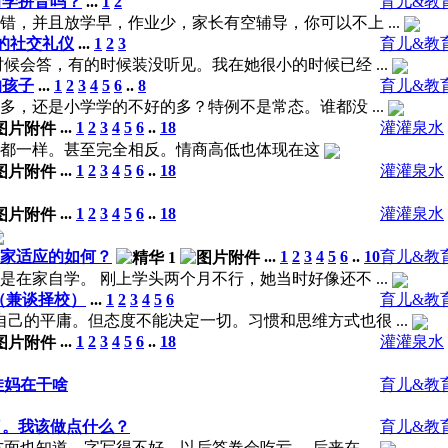
前学拼音吗？
...
1
2
育儿&教
，并且放学早，作业少，家长有空辅导，你可以不上 ...
的社交礼仪
...
1
2
3
育儿&教
候会答，有的时候装没听见。我在她很小的时候已经 ...
的孩子
...
1
2
3
4
5
6
..
8
育儿&教
，还是小学学的不好的多？特例不是常态。谁都没 ...
...
1
2
3
4
5
6
..
18
灌灌泉水
的都一样。甚至完全相反。情商高低也体现在这
...
1
2
3
4
5
6
..
18
灌灌泉水
...
1
2
3
4
5
6
..
18
灌灌泉水
大家适应的如何？
...
1
2
3
4
5
6
..
10
育儿&教
在家自学。 刚上学头两个月不行，她当时好像还不 ...
（兼谈择校）
...
1
2
3
4
5
6
育儿&教
己的平庸。但态度不能决定一切。习惯和思维方式也很 ...
...
1
2
3
4
5
6
..
18
灌灌泉水
娃妈在干啥
育儿&教
了。我该做点什么？
育儿&教
也知道，字写得不好，以后答卷会吃亏。 后来在 ...