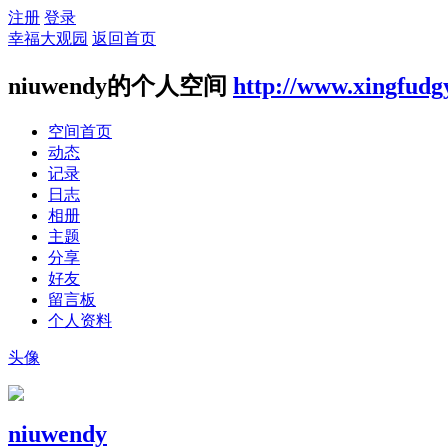
注册
登录
幸福大观园
返回首页
niuwendy的个人空间
http://www.xingfudg
空间首页
动态
记录
日志
相册
主题
分享
好友
留言板
个人资料
头像
niuwendy