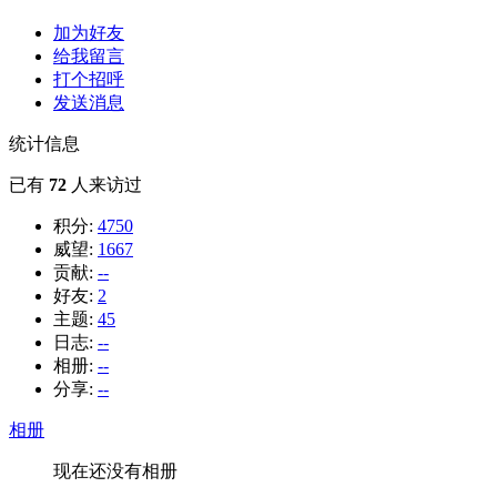
加为好友
给我留言
打个招呼
发送消息
统计信息
已有
72
人来访过
积分:
4750
威望:
1667
贡献:
--
好友:
2
主题:
45
日志:
--
相册:
--
分享:
--
相册
现在还没有相册