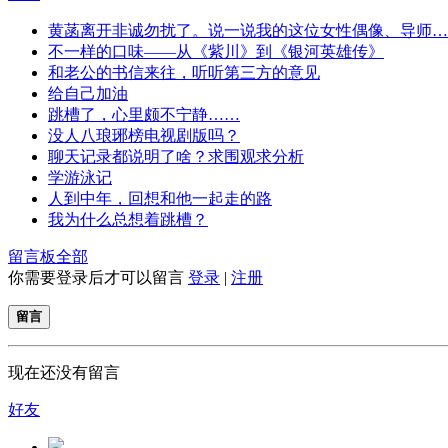
黄菡离开非诚勿扰了。说一说我的这位女性偶像、导师…
不一样的口味——从《紫川》到《银河英雄传》
和老公的书信来往，听听第三方的意见
给自己加油
跳槽了，心里颇不宁静……
没人八琅琊榜电视剧版吗？
聊天记录都说明了啥？求围观求分析
学游泳记
人到中年，回想和他一起走的路
我为什么总想着跳槽？
留言板
全部
你需要登录后才可以留言
登录
|
注册
留言
现在还没有留言
好友