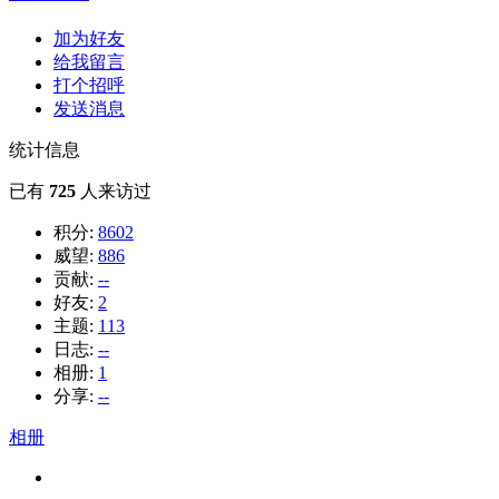
加为好友
给我留言
打个招呼
发送消息
统计信息
已有
725
人来访过
积分:
8602
威望:
886
贡献:
--
好友:
2
主题:
113
日志:
--
相册:
1
分享:
--
相册