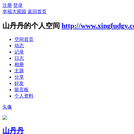
注册
登录
幸福大观园
返回首页
山丹丹的个人空间
http://www.xingfudgy.
空间首页
动态
记录
日志
相册
主题
分享
好友
留言板
个人资料
头像
山丹丹