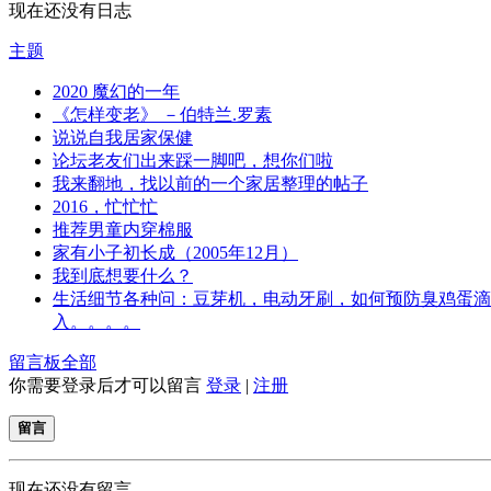
现在还没有日志
主题
2020 魔幻的一年
《怎样变老》 －伯特兰.罗素
说说自我居家保健
论坛老友们出来踩一脚吧，想你们啦
我来翻地，找以前的一个家居整理的帖子
2016，忙忙忙
推荐男童内穿棉服
家有小子初长成（2005年12月）
我到底想要什么？
生活细节各种问：豆芽机，电动牙刷，如何预防臭鸡蛋滴
入。。。。
留言板
全部
你需要登录后才可以留言
登录
|
注册
留言
现在还没有留言