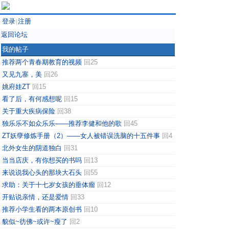
登录
注册
|
返回论坛
我的帖子
推荐两个青春期教育的视频
回25
又见九寨，美
回26
姚府娃ZT
回15
看了后，有何感想呢
回15
关于重大疾病保险
回38
独乐乐不如众乐乐——推荐李健和他的歌
回45
ZT妖孽修炼手册（2）——女人被错误洗脑的十五件事
回4
北外女生的阴道独白
回31
当当店庆，有你想买的书吗
回13
来说说我心头的那块大石头
回55
求助：关于十七岁女孩的垂体瘤
回12
开贴说亲情，还是爱情
回33
推荐小学生看的两本原创书
回10
貌似~彷佛~或许~瘦了
回2