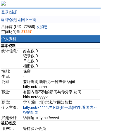
登录
注册
|
返回论坛
返回上一页
|
吕婵蕊 (UID: 72556)
发消息
空间访问量
27257
个人资料
基本资料
统计信息:
好友数 0
记录数 0
日志数 0
相册数 0
性别:
保密
生日:
-
公司:
兼听则明,听听另一种声音 访问
bitly.net/nnrnn
职业:
有国内看不到的新闻与你分享,访问
bitly.net/vyyyv
职位:
学习(翻一墙)方法,讨回知情权
个人主页:
bitly.net/k4444?#下载(翻一墙)软件,看国内不
报的新闻
兴趣爱好:
访问这 bitly.net/vvvvt
活跃概况
用户组:
等待验证会员