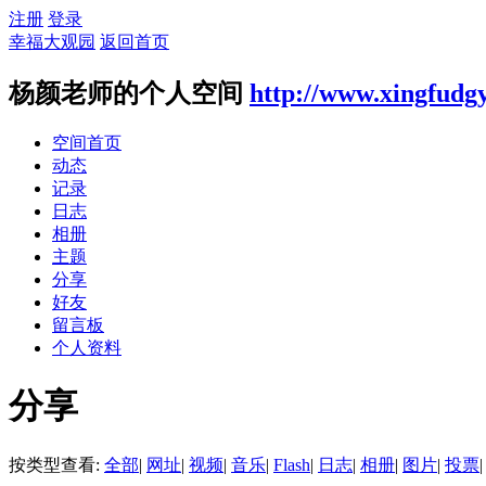
注册
登录
幸福大观园
返回首页
杨颜老师的个人空间
http://www.xingfudg
空间首页
动态
记录
日志
相册
主题
分享
好友
留言板
个人资料
分享
按类型查看:
全部
|
网址
|
视频
|
音乐
|
Flash
|
日志
|
相册
|
图片
|
投票
|