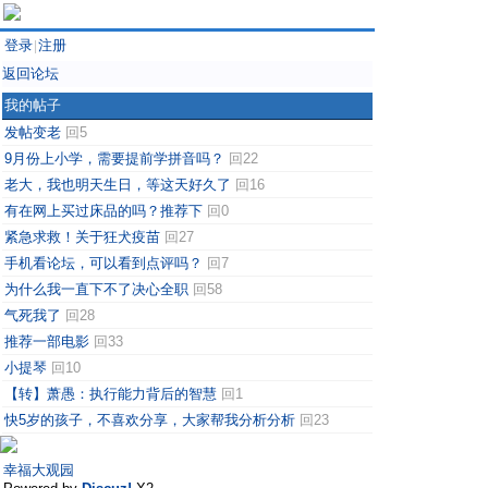
登录
注册
|
返回论坛
我的帖子
发帖变老
回5
9月份上小学，需要提前学拼音吗？
回22
老大，我也明天生日，等这天好久了
回16
有在网上买过床品的吗？推荐下
回0
紧急求救！关于狂犬疫苗
回27
手机看论坛，可以看到点评吗？
回7
为什么我一直下不了决心全职
回58
气死我了
回28
推荐一部电影
回33
小提琴
回10
【转】萧愚：执行能力背后的智慧
回1
快5岁的孩子，不喜欢分享，大家帮我分析分析
回23
幸福大观园