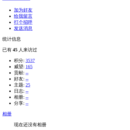
加为好友
给我留言
打个招呼
发送消息
统计信息
已有
45
人来访过
积分:
3537
威望:
165
贡献:
--
好友:
--
主题:
25
日志:
--
相册:
--
分享:
--
相册
现在还没有相册