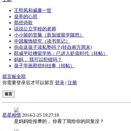
王熙凤和威廉一世
皇帝的心思
那些诗歌
说说公立学校的老师
小小留的苦脑（新加坡留学随想）
中国服饰研究（读书笔记）
你会送孩子读私塾吗？(转自南方周末)
郎咸平吐槽留学热：已进入贬值时代（转帖）
妈妈， 我可以犯错吗？
孩子学画那些纠结事（转帖）
留言板
全部
你需要登录后才可以留言
登录
|
注册
留言
星星相惜
2014-2-25 19:27:18
是妈妈给按摩的， 你看了我给你的回复没？