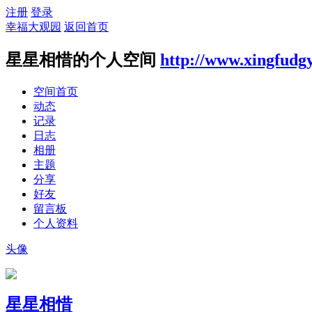
注册
登录
幸福大观园
返回首页
星星相惜的个人空间
http://www.xingfudg
空间首页
动态
记录
日志
相册
主题
分享
好友
留言板
个人资料
头像
星星相惜