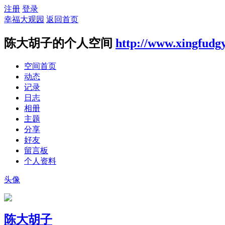
注册
登录
幸福大观园
返回首页
陈大胡子的个人空间
http://www.xingfudg
空间首页
动态
记录
日志
相册
主题
分享
好友
留言板
个人资料
头像
陈大胡子