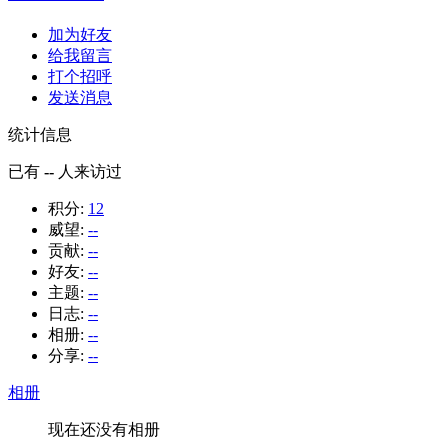
加为好友
给我留言
打个招呼
发送消息
统计信息
已有
--
人来访过
积分:
12
威望:
--
贡献:
--
好友:
--
主题:
--
日志:
--
相册:
--
分享:
--
相册
现在还没有相册