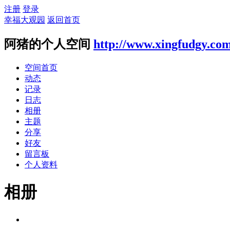
注册
登录
幸福大观园
返回首页
阿猪的个人空间
http://www.xingfudgy.co
空间首页
动态
记录
日志
相册
主题
分享
好友
留言板
个人资料
相册