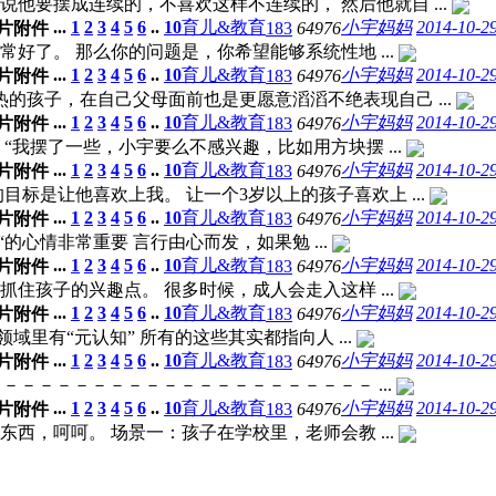
他要摆成连续的，不喜欢这样不连续的， 然后他就自 ...
...
1
2
3
4
5
6
..
10
育儿&教育
小宇妈妈
2014-10-29
183
64976
了。 那么你的问题是，你希望能够系统性地 ...
...
1
2
3
4
5
6
..
10
育儿&教育
小宇妈妈
2014-10-29
183
64976
的孩子，在自己父母面前也是更愿意滔滔不绝表现自己 ...
...
1
2
3
4
5
6
..
10
育儿&教育
小宇妈妈
2014-10-29
183
64976
我摆了一些，小宇要么不感兴趣，比如用方块摆 ...
...
1
2
3
4
5
6
..
10
育儿&教育
小宇妈妈
2014-10-29
183
64976
标是让他喜欢上我。 让一个3岁以上的孩子喜欢上 ...
...
1
2
3
4
5
6
..
10
育儿&教育
小宇妈妈
2014-10-29
183
64976
的心情非常重要 言行由心而发，如果勉 ...
...
1
2
3
4
5
6
..
10
育儿&教育
小宇妈妈
2014-10-29
183
64976
孩子的兴趣点。 很多时候，成人会走入这样 ...
...
1
2
3
4
5
6
..
10
育儿&教育
小宇妈妈
2014-10-29
183
64976
里有“元认知” 所有的这些其实都指向人 ...
...
1
2
3
4
5
6
..
10
育儿&教育
小宇妈妈
2014-10-29
183
64976
－－－－－－－－－－－－－－－－－－－－－ ...
...
1
2
3
4
5
6
..
10
育儿&教育
小宇妈妈
2014-10-29
183
64976
，呵呵。 场景一：孩子在学校里，老师会教 ...