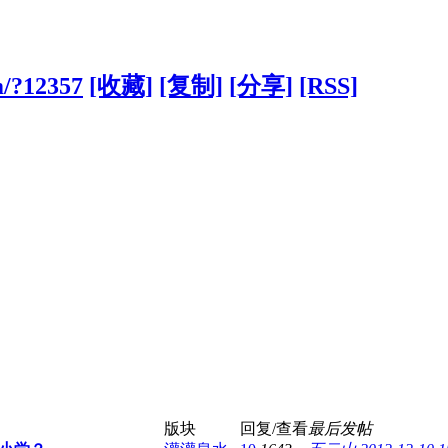
m/?12357
[收藏]
[复制]
[分享]
[RSS]
版块
回复/查看
最后发帖