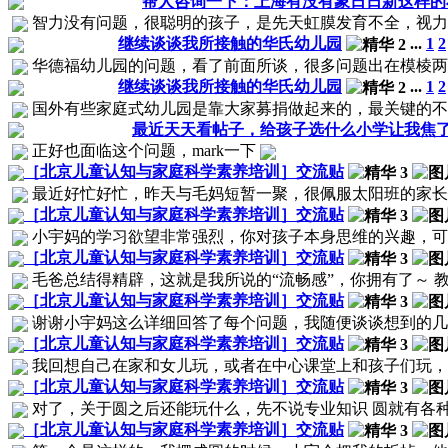
帮人咨询一下：上海有没有象日日新这样的
智力没有问题，很聪明的孩子，是先天虹膜发育不全，视力不
继续谈谈我所接触的华氏幼儿园
...
1
2
华德福幼儿园的问题，看了前面所谈，很多问题出在模棱两可
继续谈谈我所接触的华氏幼儿园
...
1
2
国外有些家庭式幼儿园是靠大家募捐做起来的，最关键的不是
最近天天看帖子，给孩子选什么小学让我焦
正好也面临这个问题，mark一下
［北京儿童认知与家庭科学素养培训］交流贴
最近好忙好忙，昨天与毛妈短暂一聚，很佩服太阳班的家长，呵
［北京儿童认知与家庭科学素养培训］交流贴
小宇妈的学习欲望非常强烈，你对孩子本身思维的兴趣，可以
［北京儿童认知与家庭科学素养培训］交流贴
毛爸总结得精辟，这就是我所说的“流畅感”，你拥有了～ 教
［北京儿童认知与家庭科学素养培训］交流贴
谢谢小宇妈这么详细回答了每个问题，我随便谈谈想到的几个点
［北京儿童认知与家庭科学素养培训］交流贴
我回想自己在家和女儿玩，或者在中心课堂上和孩子们玩，是
［北京儿童认知与家庭科学素养培训］交流贴
对了，关于圆之后还能玩什么，先不说专业知识 圆就有各种各
［北京儿童认知与家庭科学素养培训］交流贴