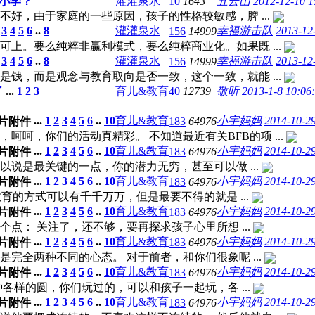
小学？
灌灌泉水
10
1643
五云山
2012-12-10 1
好，由于家庭的一些原因，孩子的性格较敏感，脾 ...
3
4
5
6
..
8
灌灌泉水
幸福游击队
2013-12
156
14999
上。要么纯粹非赢利模式，要么纯粹商业化。如果既 ...
3
4
5
6
..
8
灌灌泉水
幸福游击队
2013-12
156
14999
钱，而是观念与教育取向是否一致，这个一致，就能 ...
了
...
1
2
3
育儿&教育
40
12739
敬听
2013-1-8 10:06
...
1
2
3
4
5
6
..
10
育儿&教育
小宇妈妈
2014-10-29
183
64976
呵，你们的活动真精彩。 不知道最近有关BFB的项 ...
...
1
2
3
4
5
6
..
10
育儿&教育
小宇妈妈
2014-10-29
183
64976
说是最关键的一点，你的潜力无穷，甚至可以做 ...
...
1
2
3
4
5
6
..
10
育儿&教育
小宇妈妈
2014-10-29
183
64976
育的方式可以有千千万万，但是最要不得的就是 ...
...
1
2
3
4
5
6
..
10
育儿&教育
小宇妈妈
2014-10-29
183
64976
： 关注了，还不够，要再探求孩子心里所想 ...
...
1
2
3
4
5
6
..
10
育儿&教育
小宇妈妈
2014-10-29
183
64976
完全两种不同的心态。 对于前者，和你们很象呢 ...
...
1
2
3
4
5
6
..
10
育儿&教育
小宇妈妈
2014-10-29
183
64976
样的圆，你们玩过的，可以和孩子一起玩，各 ...
...
1
2
3
4
5
6
..
10
育儿&教育
小宇妈妈
2014-10-29
183
64976