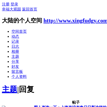
注册
登录
幸福大观园
返回首页
大陆的个人空间
http://www.xingfudgy.co
空间首页
动态
记录
日志
相册
主题
分享
好友
留言板
个人资料
主题
|
回复
帖子