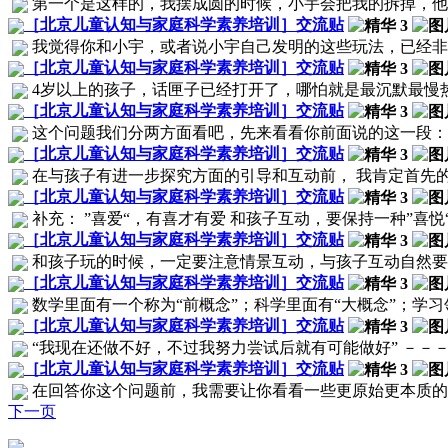
第一个是这样的，我摆成圆的时候，小宇会把我的拆掉，他说
［北京儿童认知与家庭科学素养培训］交流贴
我觉得你和小宇，或者说小宇自己发明的这些玩法，已经非常好
［北京儿童认知与家庭科学素养培训］交流贴
4岁以上的孩子，话匣子已经打开了，哪怕就是最沉默最慢热
［北京儿童认知与家庭科学素养培训］交流贴
这个问题我们分两方面看吧，先来看看你前面说的这一段： “
［北京儿童认知与家庭科学素养培训］交流贴
在与孩子有进一步探究方面的引导和互动前， 我肯定首先的目
［北京儿童认知与家庭科学素养培训］交流贴
补充： ”喜爱“，有喜才有爱 和孩子互动，要保持一种”喜悦“
［北京儿童认知与家庭科学素养培训］交流贴
和孩子玩的时候，一定要注意情景互动，与孩子互动自然要抓住
［北京儿童认知与家庭科学素养培训］交流贴
数学里面有一个称为“前概念”；科学里面有“大概念”；学习领域
［北京儿童认知与家庭科学素养培训］交流贴
“我现在还做不好，不过我努力尝试后就有可能做好” －－－
［北京儿童认知与家庭科学素养培训］交流贴
在回答你这个问题前，我需要让你看看一些更原始更本质的东西
下一页