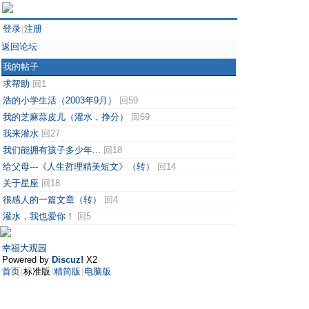
登录
注册
|
返回论坛
我的帖子
求帮助
回1
浩的小学生活（2003年9月）
回59
我的芝麻蒜皮儿（灌水，挣分）
回69
我来灌水
回27
我们能拥有孩子多少年...
回18
给父母---《人生哲理精美短文》（转）
回14
关于星座
回18
很感人的一篇文章（转）
回4
灌水，我也爱你！
回5
幸福大观园
Powered by
Discuz!
X2
首页
标准版
精简版
电脑版
|
|
|