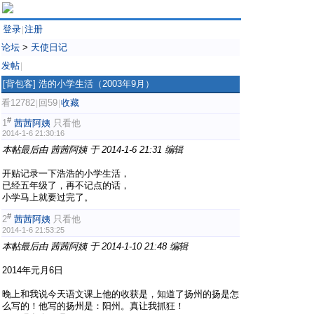
登录
注册
|
论坛
>
天使日记
发帖
|
[背包客]
浩的小学生活（2003年9月）
看12782
回59
收藏
|
|
#
1
茜茜阿姨
只看他
2014-1-6 21:30:16
本帖最后由 茜茜阿姨 于 2014-1-6 21:31 编辑
开贴记录一下浩浩的小学生活，
已经五年级了，再不记点的话，
小学马上就要过完了。
#
2
茜茜阿姨
只看他
2014-1-6 21:53:25
本帖最后由 茜茜阿姨 于 2014-1-10 21:48 编辑
2014年元月6日
晚上和我说今天语文课上他的收获是，知道了扬州的扬是怎
么写的！他写的扬州是：阳州。真让我抓狂！