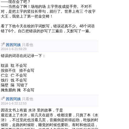
——现在会了吧？
——当然会了啊！场地的场 土字旁改成提手旁。不对不
对，是把土字的竖拉长带勾，就行了。世界上有三 个改字
大王，我坐上了第一把金交椅！
看了下他今天在校的字词默写，错误还真不少。48个词语
错了6个。自己把错误的抄写了三遍后，又默写了一遍。
#
3
茜茜阿姨
只看他
2014-1-6 21:59:29
错误的词语在此记录一下：
耽误 耽 不会写
按捺不住 捺不会写
伫立 伫 不会写
饯行 饯 不会写
隔壁 隔 写错了
腌鱼腊肉 腌 不会写
#
4
茜茜阿姨
只看他
2014-1-6 22:12:53
因语文书上有篇 水浒 里的故事，于是
最近迷上了水浒，前几天在超市，啥都没要，只挑了本《水
浒》，不过至此也没看几页，音频倒是听得起劲，吃饭的时
候听，走路的时候听，睡觉的时候也要听。有时和他说话，