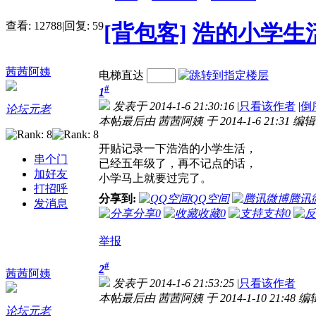
查看:
12788
|
回复:
59
[背包客]
浩的小学生活
茜茜阿姨
电梯直达
#
1
发表于 2014-1-6 21:30:16
|
只看该作者
|
倒
论坛元老
本帖最后由 茜茜阿姨 于 2014-1-6 21:31 编辑
开贴记录一下浩浩的小学生活，
串个门
已经五年级了，再不记点的话，
加好友
小学马上就要过完了。
打招呼
分享到:
QQ空间
腾讯
发消息
分享
0
收藏
0
支持
0
举报
#
2
茜茜阿姨
发表于 2014-1-6 21:53:25
|
只看该作者
本帖最后由 茜茜阿姨 于 2014-1-10 21:48 编
论坛元老