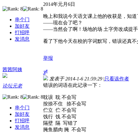
2014年元月6日
晚上和我说今天语文课上他的收获是，知道
串个门
——现在会了吧？
加好友
——当然会了啊！场地的场 土字旁改成提
打招呼
发消息
看了下他今天在校的字词默写，错误还真不
举报
茜茜阿姨
#
3
发表于 2014-1-6 21:59:29
|
只看该作者
错误的词语在此记录一下：
论坛元老
耽误 耽 不会写
按捺不住 捺不会写
串个门
伫立 伫 不会写
加好友
饯行 饯 不会写
打招呼
隔壁 隔 写错了
发消息
腌鱼腊肉 腌 不会写