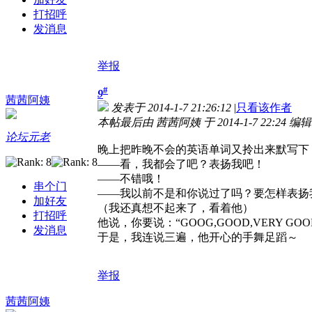
打招呼
发消息
举报
#
9
茜茜阿姨
发表于 2014-1-7 21:26:12
|
只看该作者
本帖最后由 茜茜阿姨 于 2014-1-7 22:24 编辑
论坛元老
晚上把昨晚不会的英语单词又拎出来默写下
——看，我都会了吧？表扬我吧！
——不错哦！
串个门
——我以前不是和你说过了吗？要怎样表扬
加好友
（我还真想不起来了，看着他）
打招呼
他说，你要说：“GOOG,GOOD,VERY GOOD
发消息
于是，我连说三遍，他开心的手舞足蹈～
举报
茜茜阿姨