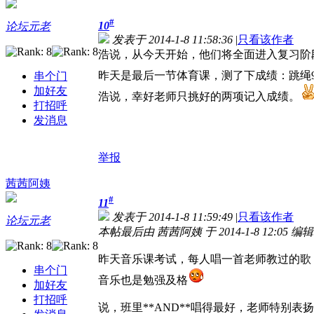
#
10
论坛元老
发表于 2014-1-8 11:58:36
|
只看该作者
浩说，从今天开始，他们将全面进入复习阶
昨天是最后一节体育课，测了下成绩：跳绳9
串个门
加好友
浩说，幸好老师只挑好的两项记入成绩。
打招呼
发消息
举报
茜茜阿姨
#
11
发表于 2014-1-8 11:59:49
|
只看该作者
论坛元老
本帖最后由 茜茜阿姨 于 2014-1-8 12:05 编辑
昨天音乐课考试，每人唱一首老师教过的歌
串个门
音乐也是勉强及格
加好友
打招呼
说，班里**AND**唱得最好，老师特别表