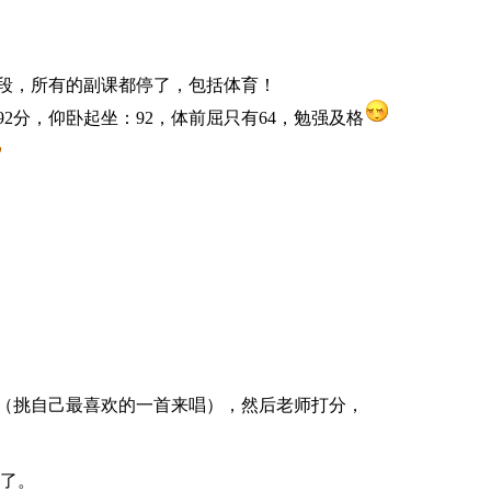
段，所有的副课都停了，包括体育！
2分，仰卧起坐：92，体前屈只有64，勉强及格
（挑自己最喜欢的一首来唱），然后老师打分，
扬了。