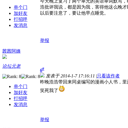
今天晚上复习了两个单元的英语单词默写，时
浩批评我说，都是因为我，害得他这么晚才
串个门
以后要注意了，要让他早点睡觉。
加好友
打招呼
发消息
举报
茜茜阿姨
论坛元老
#
6
发表于 2014-1-7 17:16:11
|
只看该作者
昨晚浩浩带回来同桌编写的漫画小人书，里
串个门
笑死我了
加好友
打招呼
发消息
举报