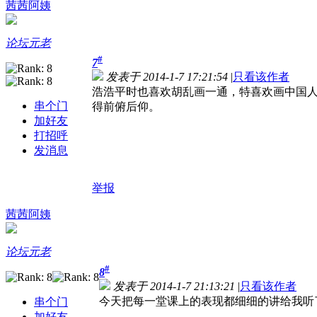
茜茜阿姨
论坛元老
#
7
发表于 2014-1-7 17:21:54
|
只看该作者
浩浩平时也喜欢胡乱画一通，特喜欢画中国
串个门
得前俯后仰。
加好友
打招呼
发消息
举报
茜茜阿姨
论坛元老
#
8
发表于 2014-1-7 21:13:21
|
只看该作者
今天把每一堂课上的表现都细细的讲给我听
串个门
加好友