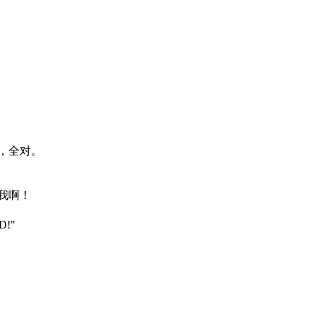
，全对。
我啊！
!"