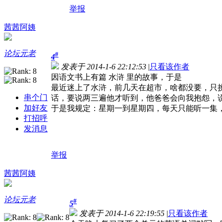
举报
茜茜阿姨
论坛元老
#
4
发表于 2014-1-6 22:12:53
|
只看该作者
因语文书上有篇 水浒 里的故事，于是
最近迷上了水浒，前几天在超市，啥都没要，只
串个门
话，要说两三遍他才听到，他爸爸会向我抱怨，
加好友
于是我规定：星期一到星期四，每天只能听一集
打招呼
发消息
举报
茜茜阿姨
论坛元老
#
5
发表于 2014-1-6 22:19:55
|
只看该作者