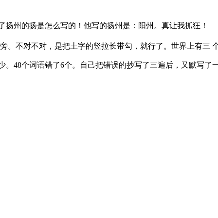
了扬州的扬是怎么写的！他写的扬州是：阳州。真让我抓狂！
手旁。不对不对，是把土字的竖拉长带勾，就行了。世界上有三 
少。48个词语错了6个。自己把错误的抄写了三遍后，又默写了