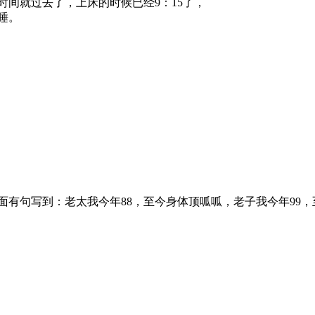
间就过去了，上床的时候已经9：15了，
睡。
面有句写到：老太我今年88，至今身体顶呱呱，老子我今年99