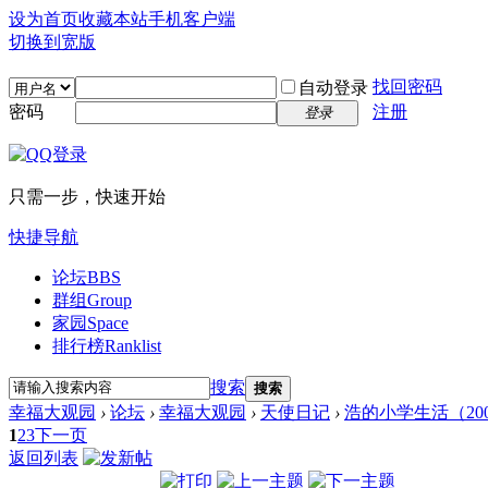
设为首页
收藏本站
手机客户端
切换到宽版
找回密码
自动登录
密码
注册
登录
只需一步，快速开始
快捷导航
论坛
BBS
群组
Group
家园
Space
排行榜
Ranklist
搜索
搜索
幸福大观园
›
论坛
›
幸福大观园
›
天使日记
›
浩的小学生活（20
1
2
3
下一页
返回列表