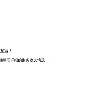
核监督！
细整理详细的财务收支情况）。