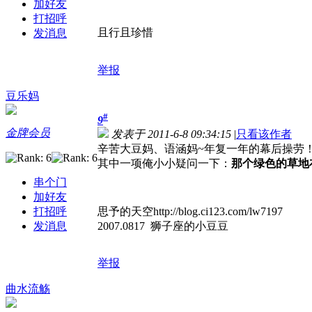
加好友
打招呼
且行且珍惜
发消息
举报
豆乐妈
#
9
金牌会员
发表于 2011-6-8 09:34:15
|
只看该作者
辛苦大豆妈、语涵妈~年复一年的幕后操劳
其中一项俺小小疑问一下：
那个绿色的草地
串个门
加好友
打招呼
思予的天空http://blog.ci123.com/lw7197
发消息
2007.0817 狮子座的小豆豆
举报
曲水流觞