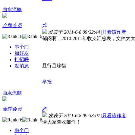
曲水流觞
#
金牌会员
7
发表于 2011-6-8 09:32:44
|
只看该作者
郁闷啊，2010-2011年收支汇总表，文件
串个门
加好友
打招呼
且行且珍惜
发消息
举报
曲水流觞
#
金牌会员
8
发表于 2011-6-8 09:33:07
|
只看该作者
请大家查收邮件！
串个门