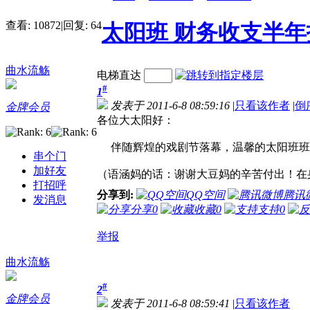
查看:
10872
|
回复:
64
太阳班 财务收支半年
曲水流觞
电梯直达
#
1
发表于 2011-6-8 08:59:16
|
只看该作者
|
倒
金牌会员
各位大太阳好：
伴随辉煌的戏剧节落幕，温馨的太阳班班庆
串个门
加好友
（语涵妈的话：谢谢大豆妈的辛苦付出！在
打招呼
分享到:
QQ空间
腾讯
发消息
分享
0
收藏
0
支持
0
举报
曲水流觞
#
2
金牌会员
发表于 2011-6-8 08:59:41
|
只看该作者