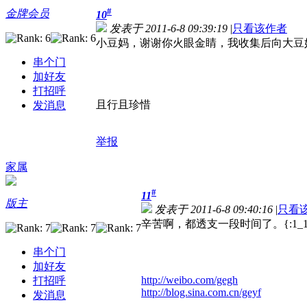
#
金牌会员
10
发表于 2011-6-8 09:39:19
|
只看该作者
小豆妈，谢谢你火眼金睛，
我收集后向大豆
串个门
加好友
打招呼
且行且珍惜
发消息
举报
家属
#
11
版主
发表于 2011-6-8 09:40:16
|
只看
辛苦啊，都透支一段时间了。{:1_12
串个门
加好友
http://weibo.com/gegh
打招呼
http://blog.sina.com.cn/geyf
发消息