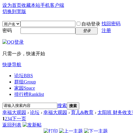
设为首页
收藏本站
手机客户端
切换到宽版
找回密码
自动登录
密码
注册
登录
只需一步，快速开始
快捷导航
论坛
BBS
群组
Group
家园
Space
排行榜
Ranklist
搜索
搜索
幸福大观园
›
论坛
›
幸福大观园
›
育儿&教育
›
太阳班 财务收支
1
2
3
4
下一页
返回列表