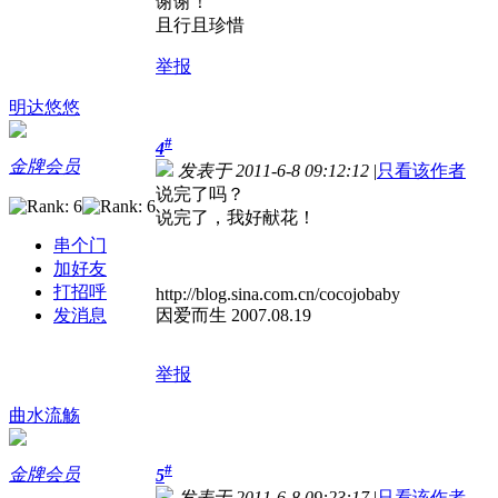
谢谢！
且行且珍惜
举报
明达悠悠
#
4
金牌会员
发表于 2011-6-8 09:12:12
|
只看该作者
说完了吗？
说完了，我好献花！
串个门
加好友
打招呼
http://blog.sina.com.cn/cocojobaby
发消息
因爱而生 2007.08.19
举报
曲水流觞
#
金牌会员
5
发表于 2011-6-8 09:23:17
|
只看该作者