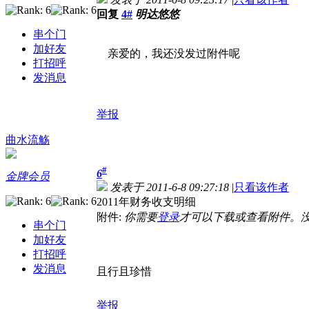
回复
4#
明达悠悠
串个门
加好友
亲爱的，我还没发过附件呢
打招呼
发消息
举报
曲水流觞
#
6
金牌会员
发表于 2011-6-8 09:27:18
|
只看该作者
2011年财务收支明细
附件:
你需要
登录
才可以下载或查看附件。
串个门
加好友
打招呼
发消息
且行且珍惜
举报