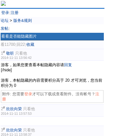
登录
注册
|
论坛
>
版务&规则
发帖
|
看看是否能隐藏图片
看11700
回22
收藏
|
|
#
1
敬听
只看他
2014-11-11 13:56:42
游客，如果您要查看本帖隐藏内容请
回复
[/hide]
游客，本帖隐藏的内容需要积分高于 20 才可浏览，您当前
积分为 0
附件:
您需要
登录
才可以下载或查看附件。没有帐号？
注
册
#
2
欣欣向荣
只看他
2014-11-11 13:57:53
#
3
欣欣向荣
只看他
2014-11-11 13:58:37