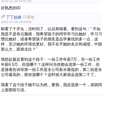
2013-11-19 14:41:30
好熟悉的ID
#
4
丁丁姑娘
只看他
2013-11-19 14:43:04
刚看了个开头，没时间了，以后再细看。看到这句：“ 不知
我是不是有点脑残，我希望孩子的同学学习比她好，学习习
惯比她好，或者希望孩子的朋友是品学兼优的多一点，这
样，至少她的环境也更好。我不在乎她的名次和成绩，中国
那么大，跟谁去比？”
我想起最近看到这个段子：一份工作年薪7万，另一份工作
年薪6.5万，你选哪个？这样问当然都会选第一份工作，但
是接着告诉你第一份工作是全公司薪水最低的，第二份是全
公司最高的，那你选哪个？这时候大家就会选第二个了。
我看了这个段子颇不以为然，要我，我还选第一个，原因同
上面那段引语。
#
5
敬听
只看他
2013-11-19 14:43:12
家属 发表于 2013-11-19 14:41
[查看图片]
好熟悉的ID
熟悉就对了，你应该还见过，哈哈哈