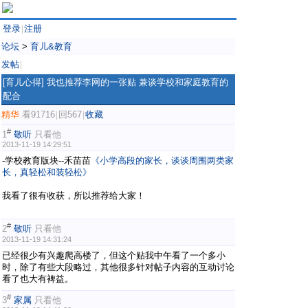
登录
注册
|
论坛
>
育儿&教育
发帖
|
[育儿心得]
我也推荐李网的一张贴 兼谈学校和家庭教育的
配合
精华
看91716
回567
收藏
|
|
#
1
敬听
只看他
2013-11-19 14:29:51
-学校教育版块--禾苗苗
《小学高段的家长，谈谈周围两类家
长，真轻松和装轻松》
我看了很有收获，所以推荐给大家！
#
2
敬听
只看他
2013-11-19 14:31:24
已经很少有兴趣爬高楼了，但这个贴我中午看了一个多小
时，除了有些大段略过，其他很多针对帖子内容的互动讨论
看了也大有裨益。
#
3
家属
只看他