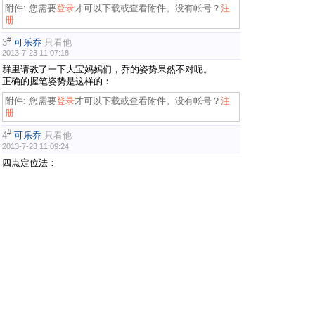
附件:
您需要
登录
才可以下载或查看附件。没有帐号？
注
册
#
3
可乐乔
只看他
2013-7-23 11:07:18
群里请教了一下大宝妈妈们，乔的姿势果然不对呢。
正确的握笔姿势是这样的：
附件:
您需要
登录
才可以下载或查看附件。没有帐号？
注
册
#
4
可乐乔
只看他
2013-7-23 11:09:24
四点定位法：
附件:
您需要
登录
才可以下载或查看附件。没有帐号？
注
册
#
5
qiqi788078
只看他
2013-7-23 16:31:47
跟着学习下，汗一个，我还没关注过孩子握笔姿势呢