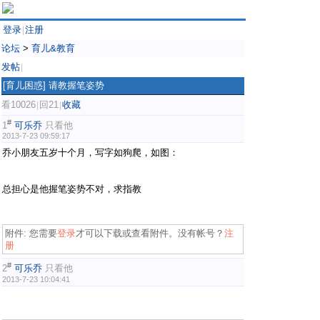
登录
注册
|
论坛
>
育儿&教育
发帖
|
[育儿困惑]
请教握笔姿势
看10026
回21
收藏
|
|
#
1
可乐乔
只看他
2013-7-23 09:59:17
乔小朋友五岁十个月，写字如狗爬，如图：
总担心是他握笔姿势不对，求指教
附件:
您需要
登录
才可以下载或查看附件。没有帐号？
注
册
#
2
可乐乔
只看他
2013-7-23 10:04:41