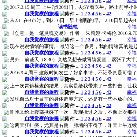
自我觉察的旅程
...
1
2
3
4
5
6
..
42
幸福
2017.2.15 周三 上午7点20出门，去SY看医生。路上前
自我觉察的旅程
...
1
2
3
4
5
6
..
42
幸福
从2.11在B市时，到2.16日，早上都醒的早。 2.10日早
读书随笔
幸福
《创意，是一笔灵魂交易》 作者： 朱莉娅·卡梅伦 2016.9.
自我觉察的旅程
...
1
2
3
4
5
6
..
42
幸福
现在说说情绪的事情。 最近这一个多月，我的情绪真的是起
自我觉察的旅程
...
1
2
3
4
5
6
..
42
幸福
另外，前些天（8.30）突然又想去做胃镜复查，紧张了大半天
自我觉察的旅程
...
1
2
3
4
5
6
..
42
幸福
2016.9.4 周日 这段时间发生了好多事情，不记录真是可惜
自我觉察的旅程
...
1
2
3
4
5
6
..
42
幸福
上一次胃镜检查的结果，其实是给我带来了一些打击，让我对
自我觉察的旅程
...
1
2
3
4
5
6
..
42
幸福
发现自己对于目前的身体调养方式，还是有一些不放心的。第
自我觉察的旅程
...
1
2
3
4
5
6
..
42
幸福
昨晚又给上腹部揪痧了一次，发现揪过之后，不像上次那样是
自我觉察的旅程
...
1
2
3
4
5
6
..
42
幸福
这两天狂排痰，尤其是右侧，肺堵的不得了，昨天上午连
自我觉察的旅程
...
1
2
3
4
5
6
..
42
幸福