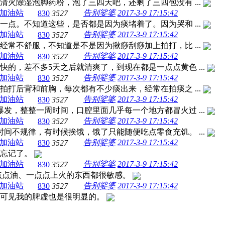
火除湿泡脚药粉，泡了三四天吧，还剩了三四包没有 ...
加油站
告别娑婆
2017-3-9 17:15:42
830
3527
点。不知道这些，是否都是因为痰堵着了。因为哭和 ...
加油站
告别娑婆
2017-3-9 17:15:42
830
3527
常不舒服，不知道是不是因为揪痧刮痧加上拍打，比 ...
加油站
告别娑婆
2017-3-9 17:15:42
830
3527
的，差不多5天之后就清爽了，到现在都是一点点黄色 ...
加油站
告别娑婆
2017-3-9 17:15:42
830
3527
打后背和前胸，每次都有不少痰出来，经常在拍痰之 ...
加油站
告别娑婆
2017-3-9 17:15:42
830
3527
发，整整一周时间，口腔里面几乎每一个地方都冒火过 ...
加油站
告别娑婆
2017-3-9 17:15:42
830
3527
间不规律，有时候挨饿，饿了只能随便吃点零食充饥。 ...
加油站
告别娑婆
2017-3-9 17:15:42
830
3527
免忘记了。
加油站
告别娑婆
2017-3-9 17:15:42
830
3527
点点油、一点点上火的东西都很敏感。
加油站
告别娑婆
2017-3-9 17:15:42
830
3527
，可见我的脾虚也是很明显的。