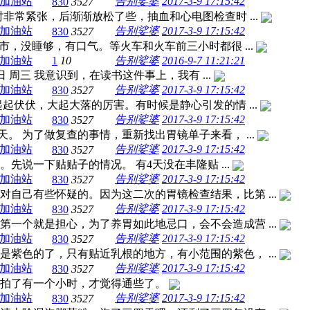
加油站
告别娑婆
2017-3-9 17:15:42
830
3527
半小时非常紧张，后渐渐放松了些，抽血和心电图检查时 ...
加油站
告别娑婆
2017-3-9 17:15:42
830
3527
起去B市，没睡够，有口气。等火车和火车前三小时都很 ...
加油站
1
10
告别娑婆
2016-9-7 11:21:21
7日 周三 我意识到，在读书这件事上，我有 ...
加油站
告别娑婆
2017-3-9 17:15:42
830
3527
起伏伏，大起大落的厉害。有时候是静心引发的情 ...
加油站
告别娑婆
2017-3-9 17:15:42
830
3527
。 为了做复查的事情，重新找出胃镜单子来看， ...
加油站
告别娑婆
2017-3-9 17:15:42
830
3527
了。先说一下贴贴子的情况。 有4天没在丰隆贴 ...
加油站
告别娑婆
2017-3-9 17:15:42
830
3527
自己有些怀疑的。因为这二次的胃镜检查结果，比第 ...
加油站
告别娑婆
2017-3-9 17:15:42
830
3527
一个就是担心，为了养胃如此地忌口，会不会造成营 ...
加油站
告别娑婆
2017-3-9 17:15:42
830
3527
紫色的了，只有贴近乳根的地方，有小范围的紫色， ...
加油站
告别娑婆
2017-3-9 17:15:42
830
3527
续拍了有一个小时，才觉得通些了。
加油站
告别娑婆
2017-3-9 17:15:42
830
3527