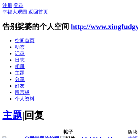
注册
登录
幸福大观园
返回首页
告别娑婆的个人空间
http://www.xingfudg
空间首页
动态
记录
日志
相册
主题
分享
好友
留言板
个人资料
主题
|
回复
帖子
版块