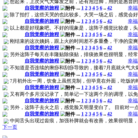
想起来，上次火气大爆发之前，还有泡过脚，用的是惠普的清
自我觉察的旅程
...
1
2
3
4
5
6
..
42
幸福
除了拍打，这些天哭的也比较多。大哭一场之后，感觉会好一
自我觉察的旅程
...
1
2
3
4
5
6
..
42
幸福
以上都是好现象吧。不好的现象是，这阵子感觉比较虚，头经
自我觉察的旅程
...
1
2
3
4
5
6
..
42
幸福
刚结束的这次姨妈，跟上火的时间差不多重叠，干净的蛮爽快
自我觉察的旅程
...
1
2
3
4
5
6
..
42
幸福
另外这阵子每天在丰隆贴除痰贴，排痰效果也很明显，经常拍
自我觉察的旅程
...
1
2
3
4
5
6
..
42
幸福
不知道是否连续的揪痧和刮痧导致的，接着7月底就火气大爆
自我觉察的旅程
...
1
2
3
4
5
6
..
42
幸福
7月初外出一周，饮食上虽然克制，但毕竟在外面，吃饭的时
自我觉察的旅程
...
1
2
3
4
5
6
..
42
幸福
又有两个多月没记录了，简单记一下这两个月的调理，以
自我觉察的旅程
...
1
2
3
4
5
6
..
42
幸福
另外，这阵子去火之后，感觉脸又明显变白了。 目前对一
自我觉察的旅程
...
1
2
3
4
5
6
..
42
幸福
中间舌头出现过齿痕，加强补脾就会有改善，效果很明显
下一页