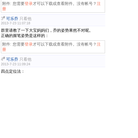
附件:
您需要
登录
才可以下载或查看附件。没有帐号？
注
册
#
3
可乐乔
只看他
2013-7-23 11:07:18
群里请教了一下大宝妈妈们，乔的姿势果然不对呢。
正确的握笔姿势是这样的：
附件:
您需要
登录
才可以下载或查看附件。没有帐号？
注
册
#
4
可乐乔
只看他
2013-7-23 11:09:24
四点定位法：
附件:
您需要
登录
才可以下载或查看附件。没有帐号？
注
册
#
5
qiqi788078
只看他
2013-7-23 16:31:47
跟着学习下，汗一个，我还没关注过孩子握笔姿势呢