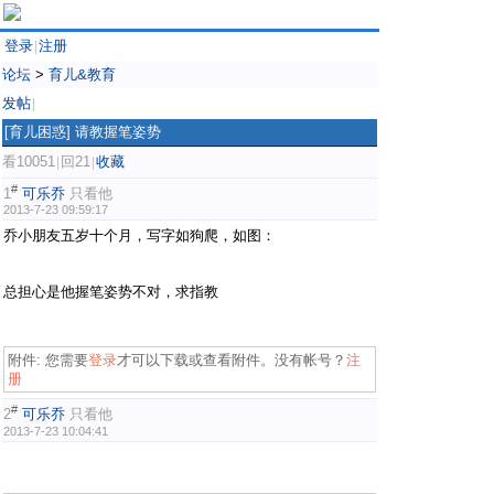
登录
注册
|
论坛
>
育儿&教育
发帖
|
[育儿困惑]
请教握笔姿势
看10051
回21
收藏
|
|
#
1
可乐乔
只看他
2013-7-23 09:59:17
乔小朋友五岁十个月，写字如狗爬，如图：
总担心是他握笔姿势不对，求指教
附件:
您需要
登录
才可以下载或查看附件。没有帐号？
注
册
#
2
可乐乔
只看他
2013-7-23 10:04:41