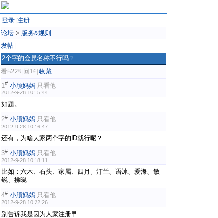
登录
注册
|
论坛
>
版务&规则
发帖
|
2个字的会员名称不行吗？
看5228
回16
收藏
|
|
#
1
小颀妈妈
只看他
2012-9-28 10:15:44
如题。
#
2
小颀妈妈
只看他
2012-9-28 10:16:47
还有，为啥人家两个字的ID就行呢？
#
3
小颀妈妈
只看他
2012-9-28 10:18:11
比如：六木、石头、家属、四月、汀兰、语冰、爱海、敏
锐、拂晓……
#
4
小颀妈妈
只看他
2012-9-28 10:22:26
别告诉我是因为人家注册早……