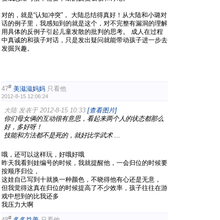
对的，就是“认知冲突”， 大陆总结得真好！从大陆和小璐对
话的例子里，我感知到的就是这个，对不完整有漏洞的理解
用具体的反例子引起儿童发散的批判的思考。 成人在过程
中真诚的和孩子对话，只是发出疑问就能带动孩子进一步去
发掘兴趣。
#
47
美滋滋妈妈
只看他
2012-8-15 12:06:24
大陆 发表于 2012-8-15 10:33
[查看图片]
你们母女俩的互动很有意思，看起来两个人的状态都那么
好，多好呀！
技能和方法都不是死的，就好比学武术 ...
哦，还可以这样玩，好哦好哦
昨天我看到娃编号的时候，我就提醒他，一会归位的时候要
按顺序归位，
这娃自己写到十就换一种颜色，不晓得他有心还是无意，
但我觉得这真在归位的时候提高了不少效率，孩子往往在游
戏中想到的比我还多
我压力大啊
#
48
多多益善
只看他