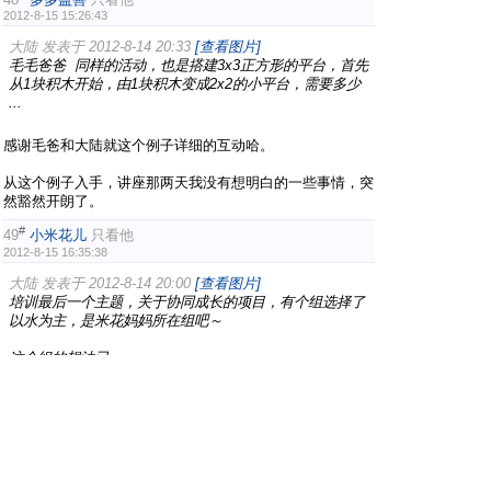
2012-8-15 15:26:43
大陆 发表于 2012-8-14 20:33
[查看图片]
毛毛爸爸 同样的活动，也是搭建3x3正方形的平台，首先
从1块积木开始，由1块积木变成2x2的小平台，需要多少
...
感谢毛爸和大陆就这个例子详细的互动哈。
从这个例子入手，讲座那两天我没有想明白的一些事情，突
然豁然开朗了。
#
49
小米花儿
只看他
2012-8-15 16:35:38
大陆 发表于 2012-8-14 20:00
[查看图片]
培训最后一个主题，关于协同成长的项目，有个组选择了
以水为主，是米花妈妈所在组吧～
这个组的想法已 ...
今天特意打电话问了泉妈，她们组是水的主题，她举例说明
了下：比如在2个盆之间倒腾水，可以让孩子估计用几个杯
子可以倒完。这样就引入容量的概念。
我缺的是成人如何建立比如由容量等不同概念组成的网络体
系