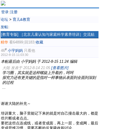
登录
注册
|
论坛
>
育儿&教育
发帖
|
[教育专版]
［北京儿童认知与家庭科学素养培训］交流贴
精华
看64899
回183
收藏
|
|
#
46
小宇妈妈
只看他
2012-8-15 11:03:30
本帖最后由 小宇妈妈 于 2012-8-15 11:24 编辑
大陆 发表于 2012-8-14 21:05
[查看图片]
学习圈，其实就是这样螺旋上升着的，呵呵
探究力还有更关键的是指对一样事物从表面到全面到深刻
的过程
...
谢谢大陆的补充～
培训量大，脑子里能记下来的就是对自己撞击最大的，都是
些片断或者点点。
要把这些点连成线，或者变成面，再上一层，变成网，最后
变成思维习惯，需要不断的反复吸收和讨论。