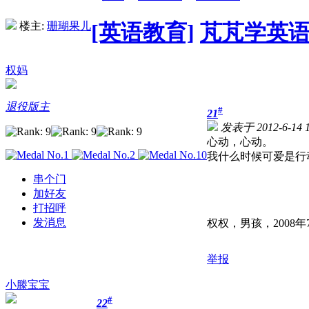
楼主:
珊瑚果儿
[英语教育]
芃芃学英语记
权妈
退役版主
#
21
发表于 2012-6-14 1
心动，心动。
我什么时候可爱是行
串个门
加好友
打招呼
发消息
权权，男孩，2008年
举报
小滕宝宝
#
22