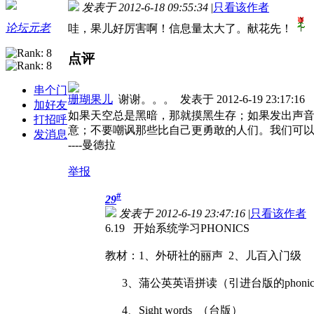
发表于 2012-6-18 09:55:34
|
只看该作者
论坛元老
哇，果儿好厉害啊！信息量太大了。献花先！
点评
串个门
珊瑚果儿
谢谢。。。
发表于 2012-6-19 23:17:16
加好友
如果天空总是黑暗，那就摸黑生存；如果发出声
打招呼
意；不要嘲讽那些比自己更勇敢的人们。我们可
发消息
----曼德拉
举报
#
29
发表于 2012-6-19 23:47:16
|
只看该作者
6.19 开始系统学习PHONICS
教材：1、外研社的丽声 2、儿百入门级
3、蒲公英英语拼读（引进台版的phonics 
4、Sight words （台版）