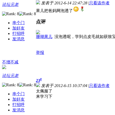
发表于 2012-6-14 22:47:28
|
只看该作者
论坛元老
果儿把爸妈网泡透了
点评
串个门
加好友
打招呼
珊瑚果儿
没泡透呢，学到点皮毛就如获致
发消息
举报
不增不减
论坛元老
#
23
发表于 2012-6-15 10:37:04
|
只看该作者
太佩服了
串个门
来学习下
加好友
打招呼
发消息