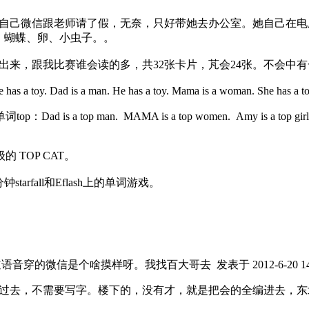
己微信跟老师请了假，无奈，只好带她去办公室。她自己在电脑前玩一
、蝴蝶、卵、小虫子。。
来，跟我比赛谁会读的多，共32张卡片，芃会24张。不会中有
 has a toy. Dad is a man. He has a toy. Mama is a woman. She has a toy
 top man. MAMA is a top women. Amy is a top girl. Am 
 TOP CAT。
rfall和Eflash上的单词游戏。
知道语音穿的微信是个啥摸样呀。我找百大哥去
发表于 2012-6-20 14
过去，不需要写字。楼下的，没有才，就是把会的全编进去，