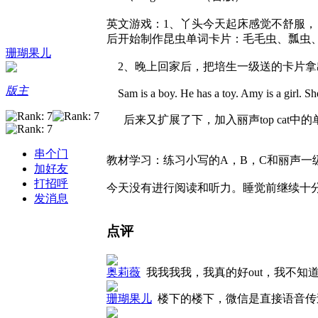
英文游戏：1、丫头今天起床感觉不舒服，自
后开始制作昆虫单词卡片：毛毛虫、瓢虫
珊瑚果儿
2、晚上回家后，把培生一级送的卡片拿出
版主
Sam is a boy. He has a toy. Amy is a girl. She
后来又扩展了下，加入丽声top cat中的单词top：Dad is a
串个门
教材学习：练习小写的A，B，C和丽声一级的
加好友
打招呼
今天没有进行阅读和听力。睡觉前继续十分钟sta
发消息
点评
奥莉薇
我我我我，我真的好out，我不
珊瑚果儿
楼下的楼下，微信是直接语音传