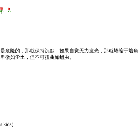
音是危险的，那就保持沉默；如果自觉无力发光，那就蜷缩于墙
以卑微如尘土，但不可扭曲如蛆虫。
kids）