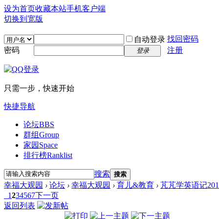
设为首页
收藏本站
手机客户端
切换到宽版
找回密码
自动登录
密码
注册
登录
只需一步，快速开始
快捷导航
论坛
BBS
群组
Group
家园
Space
排行榜
Ranklist
搜索
搜索
幸福大观园
›
论坛
›
幸福大观园
›
育儿&教育
›
芃芃学英语记201
1
2
3
4
5
6
7
下一页
返回列表