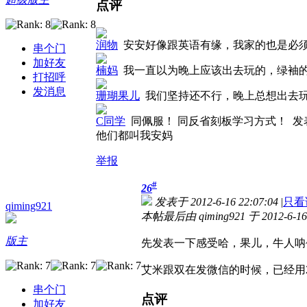
点评
润物
安安好像跟英语有缘，我家的也是必
串个门
加好友
楠妈
我一直以为晚上应该出去玩的，绿袖
打招呼
发消息
珊瑚果儿
我们坚持还不行，晚上总想出去
C同学
同佩服！ 同反省刻板学习方式！
发表
他们都叫我安妈
举报
#
26
发表于 2012-6-16 22:07:04
|
只看
qiming921
本帖最后由 qiming921 于 2012-6-16
版主
先发表一下感受哈，果儿，牛人呐
艾米跟双在发微信的时候，已经用
串个门
点评
加好友