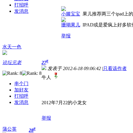
打招呼
发消息
小滕宝宝
果儿推荐两三个ipad
珊瑚果儿
IPAD或是爱疯上好多
举报
水天一色
#
论坛元老
27
发表于 2012-6-18 09:06:42
|
只看该作者
牛人
串个门
加好友
打招呼
发消息
2012年7月22的小龙女
举报
蒲公英
#
28